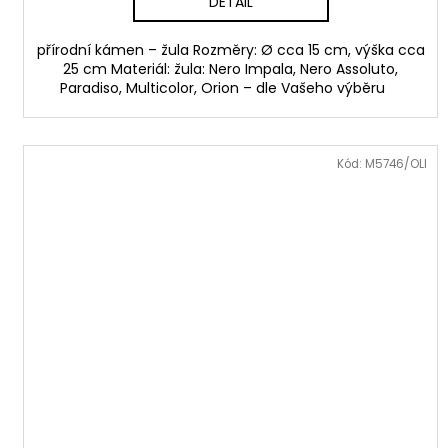
DETAIL
přírodní kámen – žula Rozměry: Ø cca 15 cm, výška cca
25 cm Materiál: žula: Nero Impala, Nero Assoluto,
Paradiso, Multicolor, Orion – dle Vašeho výběru
Kód:
M5746/OLI