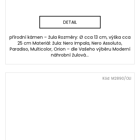
DETAIL
přírodní kámen – žula Rozměry: Ø cca 13 cm, výška cca
25 cm Materiál: žula: Nero Impala, Nero Assoluto,
Paradiso, Multicolor, Orion – dle Vašeho výběru Moderní
náhrobní žulová...
Kód:
M2890/OLI