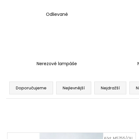
Odlievané
Nerezové lampáše
Ř
a
Doporučujeme
Nejlevnější
Nejdražší
N
z
e
n
í
p
V
r
Kód:
M5755/OLI