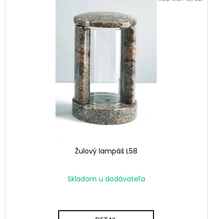
Žulový lampáš L58
Skladom u dodávateľa