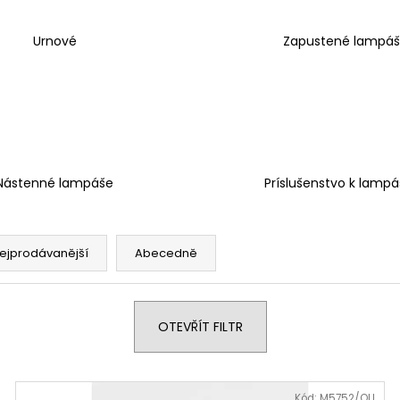
Urnové
Zapustené lampá
Nástenné lampáše
Príslušenstvo k lamp
ejprodávanější
Abecedně
OTEVŘÍT FILTR
Kód:
M5752/OLI