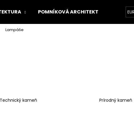
TEKTURA
POMNÍKOVÁ ARCHITEKTURA
O 
EU
Lampáše
Co potřebujete najít?
HLEDAT
Doporučujeme
Technický kameň
Prírodný kameň