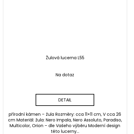
Žulová lucerna L55
Na dotaz
DETAIL
přírodní kámen – žula Rozměry: cca 11×11 cm, V cca 26
cm Materiál: žula: Nero Impala, Nero Assoluto, Paradiso,
Multicolor, Orion – dle Vašeho výběru Moderní design
této lucerny...