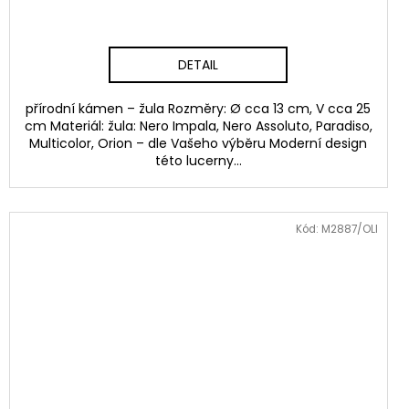
DETAIL
přírodní kámen – žula Rozměry: Ø cca 13 cm, V cca 25
cm Materiál: žula: Nero Impala, Nero Assoluto, Paradiso,
Multicolor, Orion – dle Vašeho výběru Moderní design
této lucerny...
Kód:
M2887/OLI