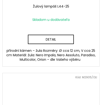
Žulový lampáš L44-25
Skladom u dodávateľa
DETAIL
přírodní kámen – žula Rozměry: Ø cca 12 cm, V cca 25
cm Materiál: žula: Nero Impala, Nero Assoluto, Paradiso,
Multicolor, Orion – dle Vašeho výběru
Kód:
M2905/OLI