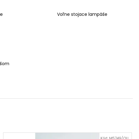
še
Voľne stojace lampáše
ášom
Kód:
M5749/OLI