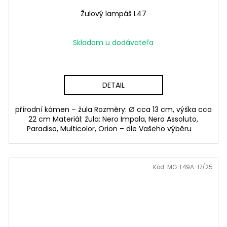
Žulový lampáš L47
Skladom u dodávateľa
DETAIL
přírodní kámen – žula Rozměry: Ø cca 13 cm, výška cca
22 cm Materiál: žula: Nero Impala, Nero Assoluto,
Paradiso, Multicolor, Orion – dle Vašeho výběru
Kód:
MG-L49A-17/25