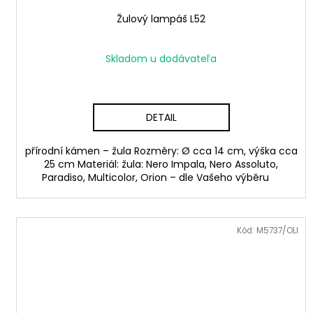
Žulový lampáš L52
Skladom u dodávateľa
DETAIL
přírodní kámen – žula Rozměry: Ø cca 14 cm, výška cca
25 cm Materiál: žula: Nero Impala, Nero Assoluto,
Paradiso, Multicolor, Orion – dle Vašeho výběru
Kód:
M5737/OLI