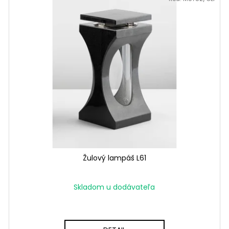
Žulový lampáš L61
Skladom u dodávateľa