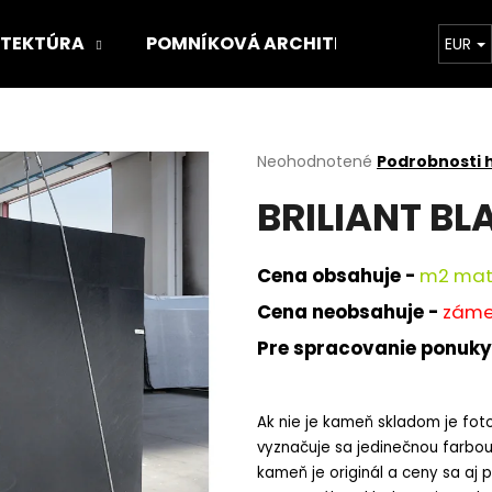
ITEKTÚRA
POMNÍKOVÁ ARCHITEKTÚRA
O 
EUR
Čo potrebujete nájsť?
Priemerné
Neohodnotené
Podrobnosti 
hodnotenie
BRILIANT BL
produktu
HĽADAŤ
je
0,0
z
Cena obsahuje -
m
2 mat
5
Odporúčame
hviezdičiek.
Cena neobsahuje -
zámer
Pre spracovanie ponuky
Ak nie je kameň skladom je foto
vyznačuje sa jedinečnou farbou 
kameň je originál a ceny sa aj 