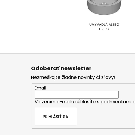
Z
á
Odoberať newsletter
p
Nezmeškajte žiadne novinky či zľavy!
ä
t
Email
i
Vložením e-mailu súhlasíte s
podmienkami o
e
PRIHLÁSIŤ SA