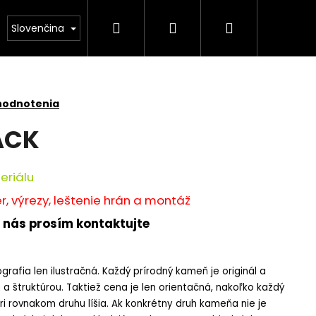
Hľadať
Prihlásenie
Nákupný
NÁS
Kamenárstvo STONESTORE – Cenník pomník
Slovenčina
košík
hodnotenia
ACK
eriálu
, výrezy, leštenie hrán a montáž
 nás prosím kontaktujte
grafia len ilustračná. Každý prírodný kameň je originál a
a štruktúrou. Taktiež cena je len orientačná, nakoľko každý
pri rovnakom druhu líšia. Ak konkrétny druh kameňa nie je