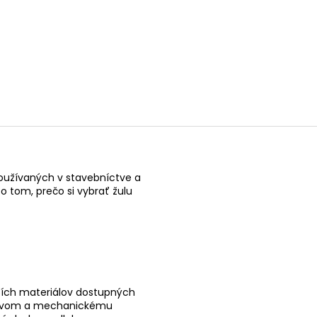
oužívaných v stavebníctve a
o tom, prečo si vybrať žulu
jších materiálov dostupných
výkyvom a mechanickému