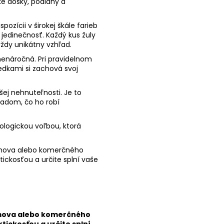
ké dosky, podlahy a
pozícii v širokej škále farieb
jedinečnosť. Každý kus žuly
vždy unikátny vzhľad.
 nenáročná. Pri pravidelnom
edkami si zachová svoj
šej nehnuteľnosti. Je to
ľadom, čo ho robí
kologickou voľbou, ktorá
 domova alebo komerčného
ktickosťou a určite splní vaše
domova alebo komerčného
ktickosťou a určite splní