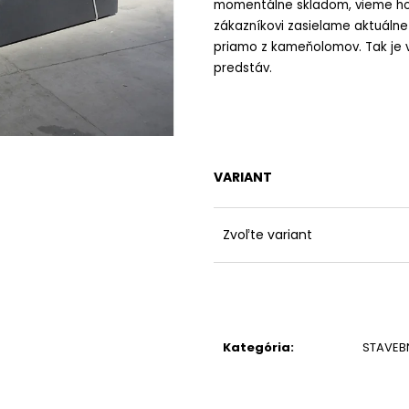
momentálne skladom, vieme ho 
zákazníkovi zasielame aktuáln
priamo z kameňolomov. Tak je v
predstáv.
VARIANT
Zvoľte variant
Kategória
:
STAVEB