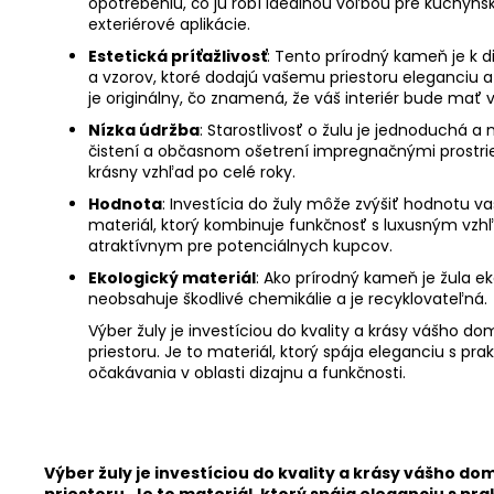
opotrebeniu, čo ju robí ideálnou voľbou pre kuchyns
exteriérové aplikácie.
Estetická príťažlivosť
: Tento prírodný kameň je k dis
a vzorov, ktoré dodajú vašemu priestoru eleganciu a 
je originálny, čo znamená, že váš interiér bude mať 
Nízka údržba
: Starostlivosť o žulu je jednoduchá a
čistení a občasnom ošetrení impregnačnými prostri
krásny vzhľad po celé roky.
Hodnota
: Investícia do žuly môže zvýšiť hodnotu va
materiál, ktorý kombinuje funkčnosť s luxusným vzh
atraktívnym pre potenciálnych kupcov.
Ekologický materiál
: Ako prírodný kameň je žula e
neobsahuje škodlivé chemikálie a je recyklovateľná.
Výber žuly je investíciou do kvality a krásy vášho
priestoru. Je to materiál, ktorý spája eleganciu s pra
očakávania v oblasti dizajnu a funkčnosti.
Výber žuly je investíciou do kvality a krásy vášho 
priestoru. Je to materiál, ktorý spája eleganciu s pra