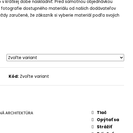
v krátkej dobe naskladniť. Pred samotnou objednávkou
e fotografie dostupného materiálu od našich dodávateľov
ždy zaručené, že zákazník si vyberie materiál podľa svojich
Kód:
Zvoľte variant
Tlač
NÁ ARCHITEKTÚRA
Opýtať sa
Strážiť