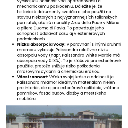
vynikajúcu odolnosť voči opotrebovaniu a
mechanickému poškodeniu. Dôležité je, že
historické dokumenty svedčia o jeho použití na
stavbu niektorých z najvýznamnejších talianskych
pamiatok, ako sú monolity Arco della Pace v Miláne
a piliere Duomo di Pavia. To potvrdzuje jeho
schopnosť odolávať času aj v exteriérových
podmienkach.
Nízka absorpcia vody:
V porovnaní s inými druhmi
mramoru vykazuje Palissandro relatívne nízku
absorpciu vody (napr. Palissandro White Marble má
absorpciu vody 0.13%). To je kľúčové pre exteriérové
použitie, pretože znižuje riziko poškodenia
mrazovými cyklami a chemickou eróziou.
Všestrannosť:
Vďaka svojej kráse a odolnosti je
Palissandro mramor ideálnym materiálom nielen
pre interiér, ale aj pre exteriérové aplikácie, vrátane
pomníkov, fasád budov, dlažby a mestského
mobiliáru.