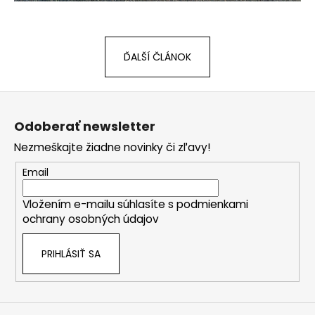
ĎALŠÍ ČLÁNOK
Z
á
Odoberať newsletter
p
Nezmeškajte žiadne novinky či zľavy!
ä
t
Email
i
Vložením e-mailu súhlasíte s
podmienkami
e
ochrany osobných údajov
PRIHLÁSIŤ SA