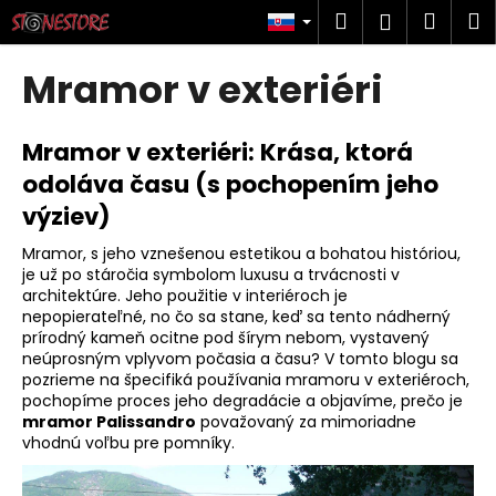
K
Prejsť
Hľadať
Náku
M
Prihlásen
na
o
obsah
Späť
Späť
košík
š
Mramor v exteriéri
í
Č
k
o
Mramor v exteriéri: Krása, ktorá
p
odoláva času (s pochopením jeho
o
výziev)
t
Mramor, s jeho vznešenou estetikou a bohatou históriou,
r
je už po stáročia symbolom luxusu a trvácnosti v
e
architektúre. Jeho použitie v interiéroch je
b
nepopierateľné, no čo sa stane, keď sa tento nádherný
prírodný kameň ocitne pod šírym nebom, vystavený
u
neúprosným vplyvom počasia a času? V tomto blogu sa
j
pozrieme na špecifiká používania mramoru v exteriéroch,
pochopíme proces jeho degradácie a objavíme, prečo je
e
mramor Palissandro
považovaný za mimoriadne
t
vhodnú voľbu pre pomníky.
e
n