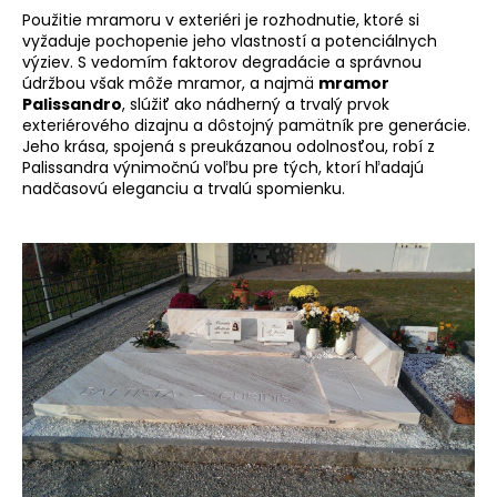
Použitie mramoru v exteriéri je rozhodnutie, ktoré si
vyžaduje pochopenie jeho vlastností a potenciálnych
výziev. S vedomím faktorov degradácie a správnou
údržbou však môže mramor, a najmä
mramor
Palissandro
, slúžiť ako nádherný a trvalý prvok
exteriérového dizajnu a dôstojný pamätník pre generácie.
Jeho krása, spojená s preukázanou odolnosťou, robí z
Palissandra výnimočnú voľbu pre tých, ktorí hľadajú
nadčasovú eleganciu a trvalú spomienku.