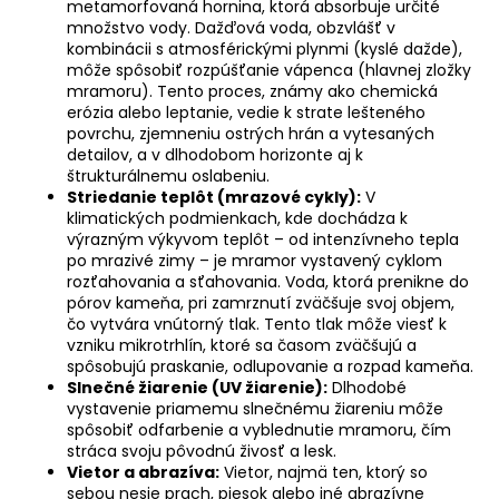
č
metamorfovaná hornina, ktorá absorbuje určité
a
množstvo vody. Dažďová voda, obzvlášť v
m
kombinácii s atmosférickými plynmi (kyslé dažde),
môže spôsobiť rozpúšťanie vápenca (hlavnej zložky
e
mramoru). Tento proces, známy ako chemická
erózia alebo leptanie, vedie k strate lešteného
povrchu, zjemneniu ostrých hrán a vytesaných
detailov, a v dlhodobom horizonte aj k
štrukturálnemu oslabeniu.
Striedanie teplôt (mrazové cykly):
V
klimatických podmienkach, kde dochádza k
výrazným výkyvom teplôt – od intenzívneho tepla
po mrazivé zimy – je mramor vystavený cyklom
rozťahovania a sťahovania. Voda, ktorá prenikne do
pórov kameňa, pri zamrznutí zväčšuje svoj objem,
čo vytvára vnútorný tlak. Tento tlak môže viesť k
vzniku mikrotrhlín, ktoré sa časom zväčšujú a
spôsobujú praskanie, odlupovanie a rozpad kameňa.
Slnečné žiarenie (UV žiarenie):
Dlhodobé
vystavenie priamemu slnečnému žiareniu môže
spôsobiť odfarbenie a vyblednutie mramoru, čím
stráca svoju pôvodnú živosť a lesk.
Vietor a abrazíva:
Vietor, najmä ten, ktorý so
sebou nesie prach, piesok alebo iné abrazívne