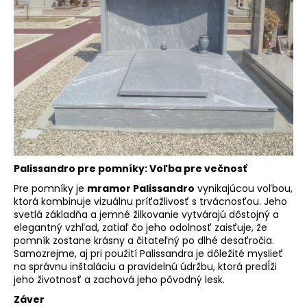
Palissandro pre pomníky: Voľba pre večnosť
Pre pomníky je
mramor Palissandro
vynikajúcou voľbou,
ktorá kombinuje vizuálnu príťažlivosť s trvácnosťou. Jeho
svetlá základňa a jemné žilkovanie vytvárajú dôstojný a
elegantný vzhľad, zatiaľ čo jeho odolnosť zaisťuje, že
pomník zostane krásny a čitateľný po dlhé desaťročia.
Samozrejme, aj pri použití Palissandra je dôležité myslieť
na správnu inštaláciu a pravidelnú údržbu, ktorá predĺži
jeho životnosť a zachová jeho pôvodný lesk.
Záver