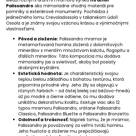
Medzi rôznymi druhmi mramoru vyniká
mramor
Palissandro
ako mimoriadne vhodný materiál pre
pomníky a exteriérové monumenty. Pochádza z
jedinečného lomu Crevoladossola v talianskom údolí
Ossola a je známy svojou vzácnou krásou a výnimočnými
vlastnosťami.
Pôvod a zloženie:
Palissandro mramor je
metamorfovaná hornina zložená z dolomitových
minerálov s menším množstvom kalcitu, flogopitu a
ďalších minerálov. Táto kompozícia mu dodáva
mimoriadny jas a svietivosť, akoby bol posiaty
drobnými kryštálmi.
Estetická hodnota:
Je charakteristický svojou
teplou bielou základňou s bohatou textúrou, ktorá
pripomína prírodné vlny. Jeho žily sa objavujú v
rôznych farbách – od čistej bielej cez béžovo-hnedú
až po modré a čierne odtiene, čo mu dodáva
unikátnu dekoratívnu kvalitu. Existuje viac ako 12
typov mramoru Palissandro, vrátane Palissandro
Classico, Palissandro Bluette a Palissandro Bronzetto.
Odolnosť a trvácnosť:
Napriek tomu, že je mramor,
Palissandro je považovaný za veľmi tvrdú horninu.
Jeho hustota a zloženie mu prepožičiavajú