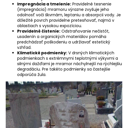
Impregnácia a tmelenie:
Pravidelné tesnenie
(impregnácia) mramoru výrazne zvyšuje jeho
odolnosť voči škvrnám, leptaniu a absorpcii vody. Je
dôležité povrch pravidelne pretesňovať, najmä v
oblastiach s vysokou expozíciou.
Pravidelné čistenie:
Odstraňovanie nečistôt,
usadenín a organických materiálov pomáha
predchádzať poškodeniu a udržiavať estetický
vzhľad.
Klimatické podmienky:
V drsných klimatických
podmienkach s extrémnymi teplotnými výkyvmi a
silnými dažďami je mramor náchylnejší na rýchlejšiu
degradáciu. Pre takéto podmienky sa častejšie
odporúča žula.