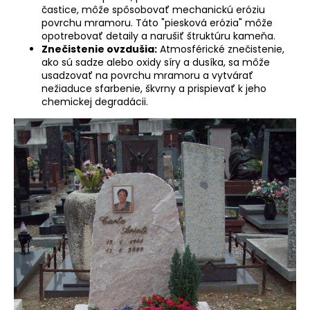
častice, môže spôsobovať mechanickú eróziu
povrchu mramoru. Táto "piesková erózia" môže
opotrebovať detaily a narušiť štruktúru kameňa.
Znečistenie ovzdušia:
Atmosférické znečistenie,
ako sú sadze alebo oxidy síry a dusíka, sa môže
usadzovať na povrchu mramoru a vytvárať
nežiaduce sfarbenie, škvrny a prispievať k jeho
chemickej degradácii.