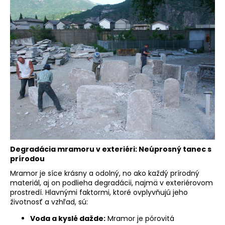
á
j
s
ť
?
HĽADAŤ
Degradácia mramoru v exteriéri: Neúprosný tanec s
O
prírodou
d
Mramor je síce krásny a odolný, no ako každý prírodný
p
materiál, aj on podlieha degradácii, najmä v exteriérovom
o
prostredí. Hlavnými faktormi, ktoré ovplyvňujú jeho
životnosť a vzhľad, sú:
r
ú
Voda a kyslé dažde:
Mramor je pórovitá