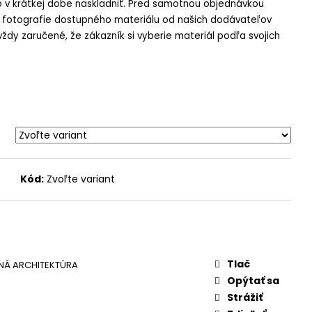
v krátkej dobe naskladniť. Pred samotnou objednávkou
e fotografie dostupného materiálu od našich dodávateľov
ždy zaručené, že zákazník si vyberie materiál podľa svojich
Kód:
Zvoľte variant
Tlač
NÁ ARCHITEKTÚRA
Opýtať sa
Strážiť