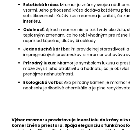
Estetická krása:
Mramor je známy svojou nádherno
vzormi. Jeho prirodzená krása dodáva každému pries
sofistikovanosti. Každý kus mramoru je unikát, čo za
interiéru.
Odolnosť:
Aj keď mramor nie je tak tvrdý ako žula, s
teplotným zmenám, čo ho robí vhodným pre rôzne int
napríklad kúpeľne, dlažby či obklady.
Jednoduchá údržba:
Pri pravidelnej starostlivosti
impregnačných prostriedkov si mramor uchováva svoj
Prírodný luxus:
Mramor je symbolom luxusu a prestíž
môže zvýšiť jeho atraktivitu a hodnotu, čo je obzvláš
prenájme nehnuteľnosti.
Ekologická voľba:
Ako prírodný kameň je mramor e
neobsahuje škodlivé chemikálie a je plne recyklovate
Chat
textarea
Výber mramoru predstavuje investíciu do krásy a kv
komerčného priestoru. Spája eleganciu s funkčnosťou