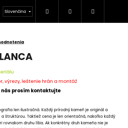
Hľadať
Prihlásenie
Nákupný
NÁS
Kamenárstvo STONESTORE – Cenník pomník
Slovenčina
košík
hodnotenia
BLANCA
eriálu
, výrezy, leštenie hrán a montáž
 nás prosím kontaktujte
grafia len ilustračná. Každý prírodný kameň je originál a
a štruktúrou. Taktiež cena je len orientačná, nakoľko každý
pri rovnakom druhu líšia. Ak konkrétny druh kameňa nie je