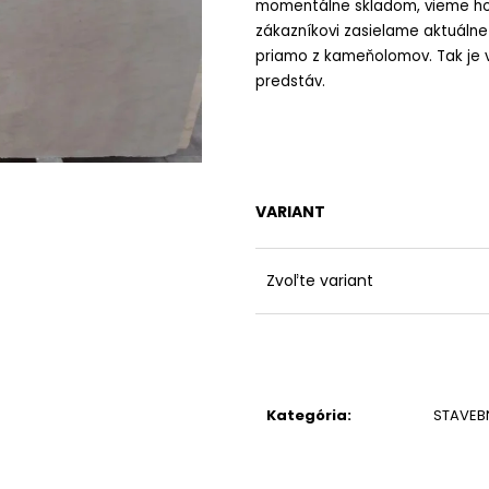
momentálne skladom, vieme ho 
zákazníkovi zasielame aktuáln
priamo z kameňolomov. Tak je v
predstáv.
VARIANT
Zvoľte variant
Kategória
:
STAVEB