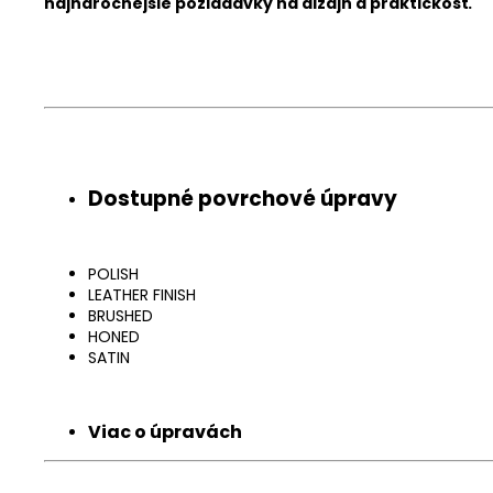
najnáročnejšie požiadavky na dizajn a praktickosť.
Chat
textarea
Dostupné povrchové úpravy
POLISH
LEATHER FINISH
BRUSHED
HONED
SATIN
Viac o úpravách