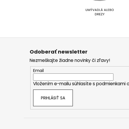
Z
á
Odoberať newsletter
p
Nezmeškajte žiadne novinky či zľavy!
ä
t
Email
i
Vložením e-mailu súhlasíte s
podmienkami o
e
PRIHLÁSIŤ SA