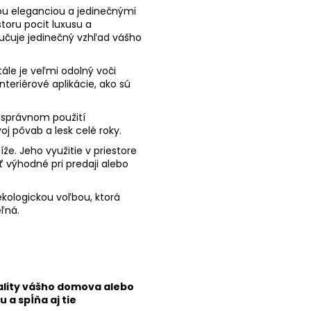
u eleganciou a jedinečnými
toru pocit luxusu a
ručuje jedinečný vzhľad vášho
tále je veľmi odolný voči
eriérové aplikácie, ako sú
 a správnom použití
 pôvab a lesk celé roky.
e. Jeho využitie v priestore
ť výhodné pri predaji alebo
kologickou voľbou, ktorá
ľná.
ality vášho domova alebo
 a spĺňa aj tie