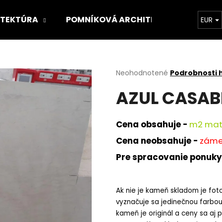
ITEKTÚRA
POMNÍKOVÁ ARCHITEKTÚRA
O 
EUR
Čo potrebujete nájsť?
Priemerné
Neohodnotené
Podrobnosti 
hodnotenie
AZUL CASA
produktu
HĽADAŤ
je
0,0
z
Cena obsahuje -
m
2 mat
5
Odporúčame
hviezdičiek.
Cena neobsahuje -
zámer
Pre spracovanie ponuky
Ak nie je kameň skladom je foto
vyznačuje sa jedinečnou farbou 
kameň je originál a ceny sa aj 