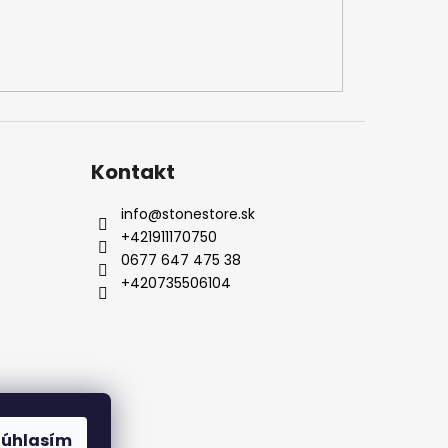
Kontakt
info
@
stonestore.sk
+421911170750
0677 647 475 38
+420735506104
od
Kontakty
Súhlasím