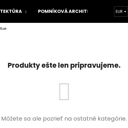
ITEKTÚRA
POMNÍKOVÁ ARCHITEKTÚRA
O 
EUR
Blue
Čo potrebujete nájsť?
HĽADAŤ
Produkty ešte len pripravujeme.
Odporúčame
Môžete sa ale pozrieť na ostatné kategórie.