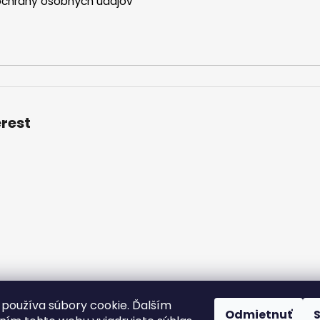
chrany osobných údajov
erest
 podmienky
Podmienky ochrany osobných údajov
Veľkoobch
používa súbory cookie. Ďalším
Odmietnuť