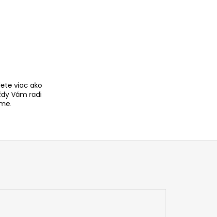
ete viac ako
ždy Vám radi
me.