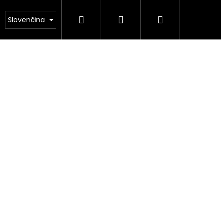
Hľadať
Prihlásenie
Nákupný
NÁS
Kamenárstvo STONESTORE – Cenník pomník
Slovenčina
košík