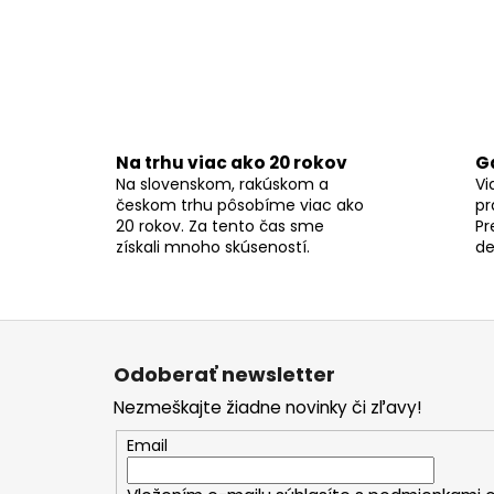
Na trhu viac ako 20 rokov
G
Na slovenskom, rakúskom a
Vi
českom trhu pôsobíme viac ako
pr
20 rokov. Za tento čas sme
Pr
získali mnoho skúseností.
de
Z
á
Odoberať newsletter
p
Nezmeškajte žiadne novinky či zľavy!
ä
t
Email
i