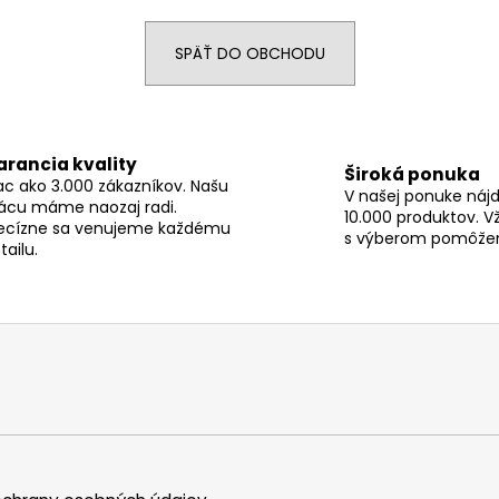
SPÄŤ DO OBCHODU
arancia kvality
Široká ponuka
ac ako 3.000 zákazníkov. Našu
V našej ponuke nájd
ácu máme naozaj radi.
10.000 produktov. V
ecízne sa venujeme každému
s výberom pomôže
tailu.