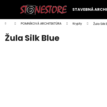
K
Prejsť
na
o
STAVEBNÁ ARCH
obsah
Späť
Späť
š
do
do
í
Domov
POMNÍKOVÁ ARCHITEKTÚRA
Krypty
Žula Silk 
k
obchodu
obchodu
Žula Silk Blue