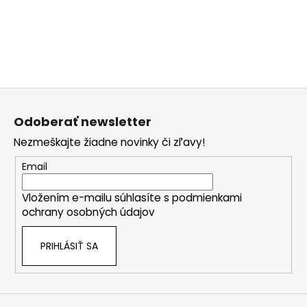
č
a
m
e
Z
á
Odoberať newsletter
p
Nezmeškajte žiadne novinky či zľavy!
ä
t
Email
i
Vložením e-mailu súhlasíte s
podmienkami
e
ochrany osobných údajov
PRIHLÁSIŤ SA