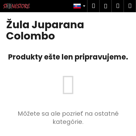
K
Prejsť
Hľadať
Náku
M
Prihlásen
na
o
obsah
Späť
Späť
košík
š
Žula Juparana
í
Č
Colombo
k
o
p
Produkty ešte len pripravujeme.
o
t
r
e
b
u
j
e
Môžete sa ale pozrieť na ostatné
t
kategórie.
e
n