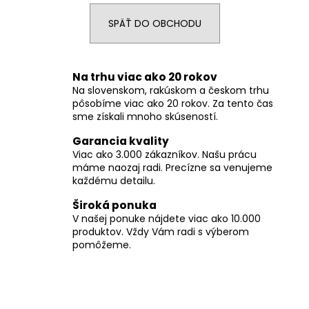
á
SPÄŤ DO OBCHODU
j
s
ť
Na trhu viac ako 20 rokov
?
Na slovenskom, rakúskom a českom trhu
pôsobíme viac ako 20 rokov. Za tento čas
sme získali mnoho skúseností.
Garancia kvality
Viac ako 3.000 zákazníkov. Našu prácu
HĽADAŤ
máme naozaj radi. Precízne sa venujeme
každému detailu.
Široká ponuka
O
V našej ponuke nájdete viac ako 10.000
produktov. Vždy Vám radi s výberom
d
pomôžeme.
p
o
r
ú