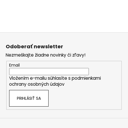
Z
á
Odoberať newsletter
p
Nezmeškajte žiadne novinky či zľavy!
ä
t
Email
i
Vložením e-mailu súhlasíte s
podmienkami
e
ochrany osobných údajov
PRIHLÁSIŤ SA