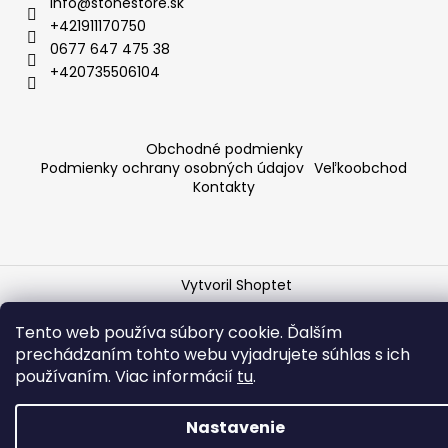
info
@
stonestore.sk
+421911170750
0677 647 475 38
+420735506104
Obchodné podmienky
Podmienky ochrany osobných údajov
Veľkoobchod
Kontakty
Vytvoril Shoptet
Copyright 2026
STONESTORE
. Všetky práva vyhradené.
Tento web používa súbory cookie. Ďalším
Upraviť nastavenie cookies
prechádzaním tohto webu vyjadrujete súhlas s ich
používaním. Viac informácií
tu
.
Nastavenie