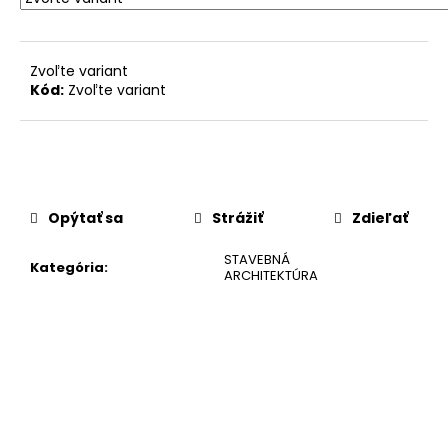
č
a
m
e
Zvoľte variant
Kód:
Zvoľte variant
Opýtať sa
Strážiť
Zdieľať
STAVEBNÁ
Kategória
:
ARCHITEKTÚRA