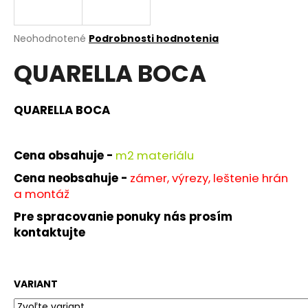
á
j
Priemerné
Neohodnotené
Podrobnosti hodnotenia
s
hodnotenie
QUARELLA BOCA
produktu
ť
je
?
0,0
z
QUARELLA BOCA
5
hviezdičiek.
Cena obsahuje -
m
2 materiálu
HĽADAŤ
Cena neobsahuje -
zámer, výrezy, leštenie hrán
a montáž
Pre spracovanie ponuky nás prosím
O
kontaktujte
d
p
o
r
VARIANT
ú