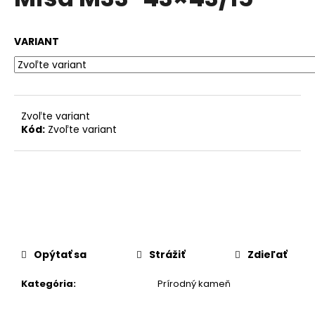
je
á
0,0
z
j
VARIANT
5
s
hviezdičiek.
ť
?
Zvoľte variant
Kód:
Zvoľte variant
HĽADAŤ
O
d
p
Opýtať sa
Strážiť
Zdieľať
o
r
Kategória
:
Prírodný kameň
ú