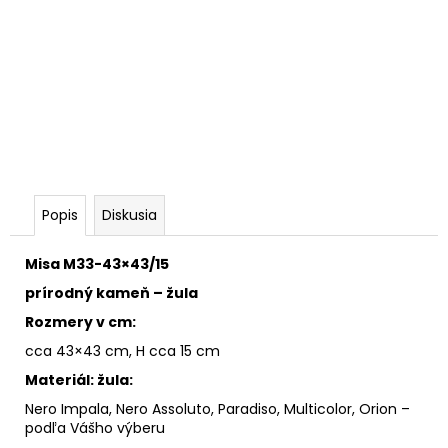
č
a
m
e
Popis
Diskusia
Misa M33-43×43/15
prírodný kameň – žula
Rozmery v cm:
cca 43×43 cm, H cca 15 cm
Materiál: žula:
Nero Impala, Nero Assoluto, Paradiso, Multicolor, Orion –
podľa Vášho výberu