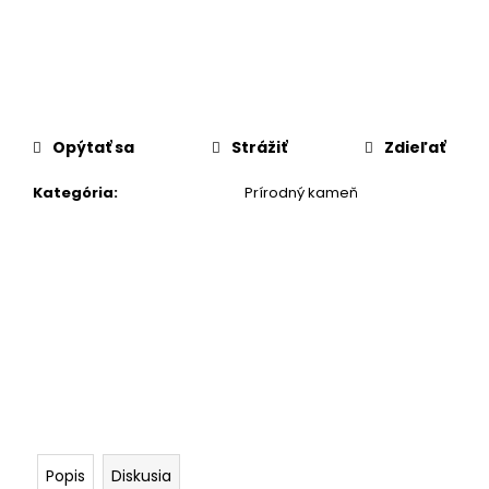
č
a
m
e
Opýtať sa
Strážiť
Zdieľať
Kategória
:
Prírodný kameň
Popis
Diskusia