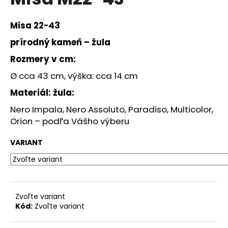
je
á
0,0
z
j
Misa 22-43
5
s
hviezdičiek.
prírodný kameň – žula
ť
Rozmery v cm:
?
Ø cca 43 cm, výška: cca 14 cm
Materiál: žula:
Nero Impala, Nero Assoluto, Paradiso, Multicolor,
HĽADAŤ
Orion – podľa Vášho výberu
VARIANT
O
d
p
o
Zvoľte variant
r
Kód:
Zvoľte variant
ú