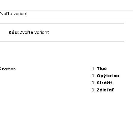
Kód:
Zvoľte variant
Tlač
ný kameň
Opýtať sa
Strážiť
Zdieľať