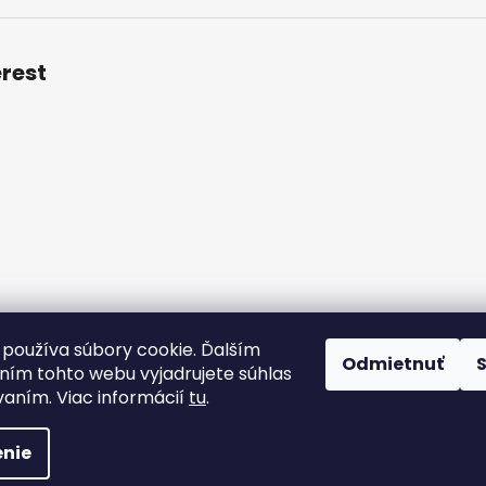
erest
 podmienky
Podmienky ochrany osobných údajov
Veľkoobch
používa súbory cookie. Ďalším
Odmietnuť
ím tohto webu vyjadrujete súhlas
vaním. Viac informácií
tu
.
radené.
Upraviť nastavenie cookies
nie