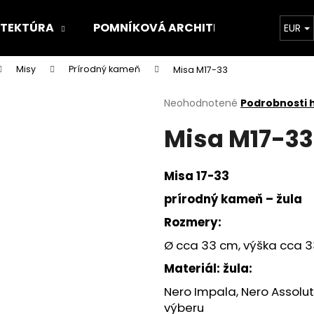
ITEKTÚRA
POMNÍKOVÁ ARCHITEKTÚRA
O 
EUR
Misy
Prírodný kameň
Misa M17-33
Čo potrebujete nájsť?
Priemerné
Neohodnotené
Podrobnosti 
hodnotenie
Misa M17-33
produktu
HĽADAŤ
je
0,0
z
Misa 17-33
5
Odporúčame
hviezdičiek.
prírodný kameň – žula
Rozmery:
Ø cca 33 cm, výška cca 
Materiál: žula:
Nero Impala, Nero Assolut
výberu