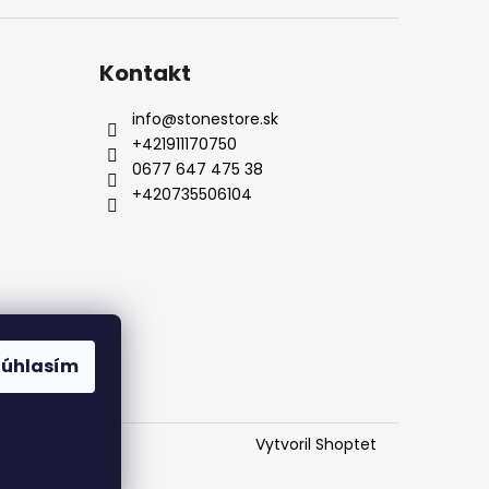
Kontakt
info
@
stonestore.sk
+421911170750
0677 647 475 38
+420735506104
od
Kontakty
Súhlasím
Vytvoril Shoptet