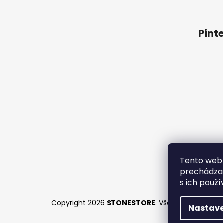
Pint
Obchodné
Tento web 
prechádzan
s ich použí
Copyright 2026
STONESTORE
. Všetky práva vyh
Nastave