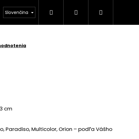
Hľadať
Prihlásenie
Nákupný
NÁS
Kamenárstvo STONESTORE – Cenník pomník
Slovenčina
košík
hodnotenia
33 cm
o, Paradiso, Multicolor, Orion – podľa Vášho