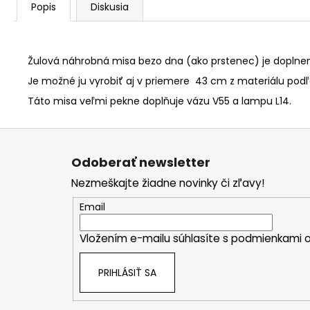
Popis
Diskusia
Žulová náhrobná misa bezo dna (ako prstenec) je doplnen
Je možné ju vyrobiť aj v priemere 43 cm z materiálu podľ
Táto misa veľmi pekne doplňuje vázu V55 a lampu L14.
Z
á
Odoberať newsletter
p
Nezmeškajte žiadne novinky či zľavy!
ä
t
Email
i
Vložením e-mailu súhlasíte s
podmienkami o
e
PRIHLÁSIŤ SA