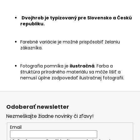
Dvojhrob je typizovaný pre Slovensko a Českú
republiku.
Farebné variácie je možné prispôsobiť želaniu
zákazníka.
Fotografia pomníka je
ilustračná
. Farba a
štruktúra prírodného materiálu sa môže líšiť a
nemusí úplne zodpovedať ilustračnej fotografii.
Z
á
Odoberať newsletter
p
Nezmeškajte žiadne novinky či zľavy!
ä
t
Email
i