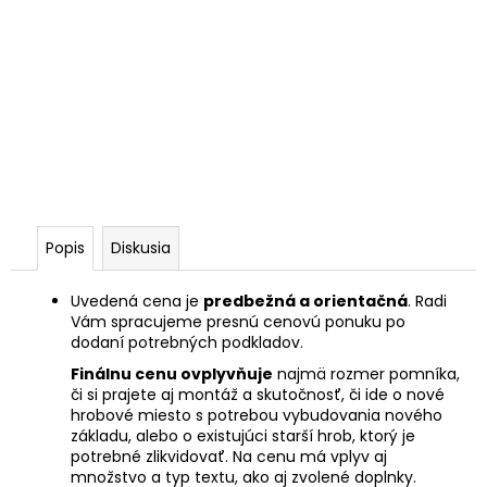
Popis
Diskusia
Uvedená cena je
predbežná a orientačná
. Radi
Vám spracujeme presnú cenovú ponuku po
dodaní potrebných podkladov.
Finálnu cenu ovplyvňuje
najmä rozmer pomníka,
či si prajete aj montáž a skutočnosť, či ide o nové
hrobové miesto s potrebou vybudovania nového
základu, alebo o existujúci starší hrob, ktorý je
potrebné zlikvidovať. Na cenu má vplyv aj
množstvo a typ textu, ako aj zvolené doplnky.