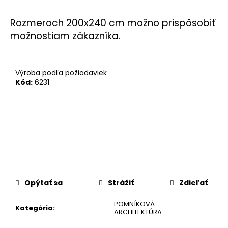
č
a
Rozmeroch 200x240 cm možno prispôsobiť
m
e
možnostiam zákazníka.
Výroba podľa požiadaviek
Kód:
6231
Opýtať sa
Strážiť
Zdieľať
POMNÍKOVÁ
Kategória
:
ARCHITEKTÚRA