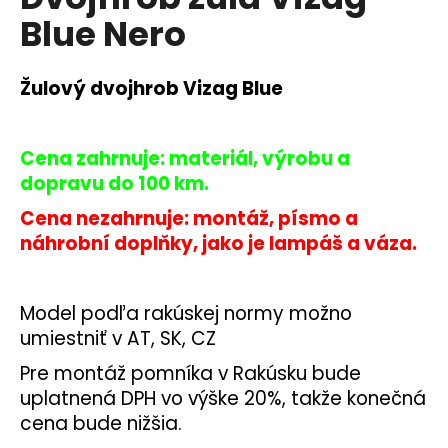
je
á
Blue Nero
0,0
z
j
5
s
hviezdičiek.
Žulový dvojhrob Vizag Blue
ť
?
Cena zahrnuje: materiál, výrobu a
dopravu do 100 km.
Cena nezahrnuje: montáž, písmo a
HĽADAŤ
náhrobní doplňky, jako je lampáš a váza.
Model podľa rakúskej normy možno
O
umiestniť v AT, SK, CZ
d
p
Pre montáž pomníka v Rakúsku bude
o
uplatnená DPH vo výške 20%, takže konečná
r
cena bude nižšia.
ú