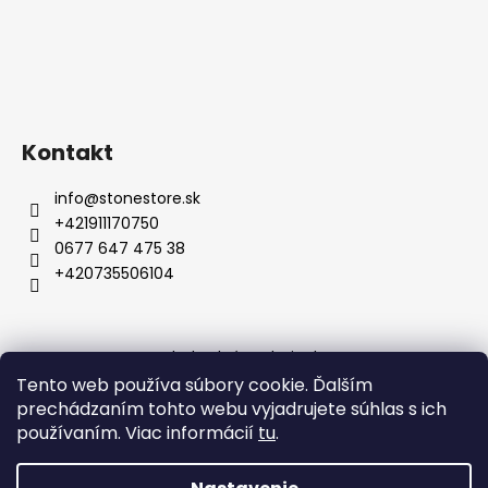
Kontakt
info
@
stonestore.sk
+421911170750
0677 647 475 38
+420735506104
Obchodné podmienky
Podmienky ochrany osobných údajov
Veľkoobchod
Tento web používa súbory cookie. Ďalším
Kontakty
prechádzaním tohto webu vyjadrujete súhlas s ich
používaním. Viac informácií
tu
.