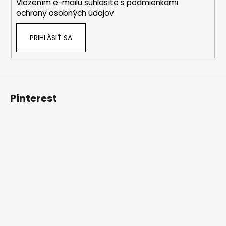
Vložením e-mailu súhlasíte s
podmienkami
e
ochrany osobných údajov
PRIHLÁSIŤ SA
Pinterest