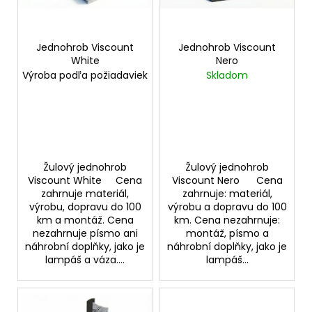
p
ů
a
r
j
o
Jednohrob Viscount
Jednohrob Viscount
í
White
Nero
d
t
Výroba podľa požiadaviek
Skladom
u
?
k
t
ů
HLEDAT
Žulový jednohrob
Žulový jednohrob
Viscount White Cena
Viscount Nero Cena
zahrnuje materiál,
zahrnuje: materiál,
výrobu, dopravu do 100
výrobu a dopravu do 100
D
km a montáž. Cena
km. Cena nezahrnuje:
nezahrnuje písmo ani
montáž, písmo a
o
náhrobní doplňky, jako je
náhrobní doplňky, jako je
p
lampáš a váza....
lampáš...
o
r
u