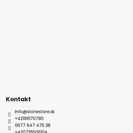
Kontakt
info
@
stonestore.sk
+421911170780
0677 647 475 38
+420735506104