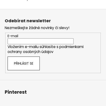
ý
p
Z
i
á
s
Odebírat newsletter
p
u
Nezmeškejte žádné novinky či slevy!
a
t
E-mail
í
Vložením e-mailu súhlasíte s
podmienkami
ochrany osobných údajov
PŘIHLÁSIT SE
Pinterest