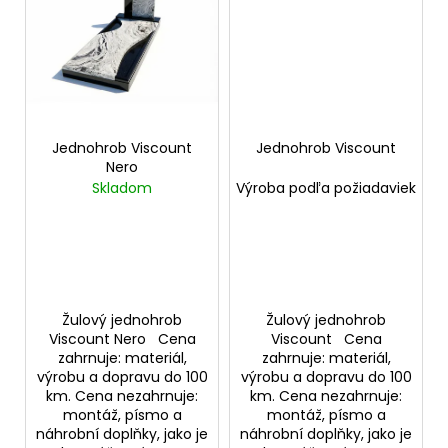
č
u
j
e
m
e
Jednohrob Viscount
Jednohrob Viscount
Nero
Skladom
Výroba podľa požiadaviek
Žulový jednohrob
Žulový jednohrob
Viscount Nero Cena
Viscount Cena
zahrnuje: materiál,
zahrnuje: materiál,
výrobu a dopravu do 100
výrobu a dopravu do 100
km. Cena nezahrnuje:
km. Cena nezahrnuje:
montáž, písmo a
montáž, písmo a
náhrobní doplňky, jako je
náhrobní doplňky, jako je