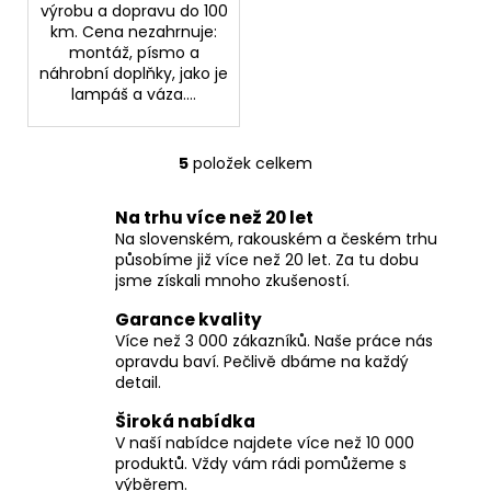
výrobu a dopravu do 100
km. Cena nezahrnuje:
montáž, písmo a
náhrobní doplňky, jako je
lampáš a váza....
5
položek celkem
O
v
Na trhu více než 20 let
l
Na slovenském, rakouském a českém trhu
á
působíme již více než 20 let. Za tu dobu
d
jsme získali mnoho zkušeností.
a
c
Garance kvality
í
Více než 3 000 zákazníků. Naše práce nás
opravdu baví. Pečlivě dbáme na každý
p
detail.
r
v
Široká nabídka
k
V naší nabídce najdete více než 10 000
y
produktů. Vždy vám rádi pomůžeme s
v
výběrem.