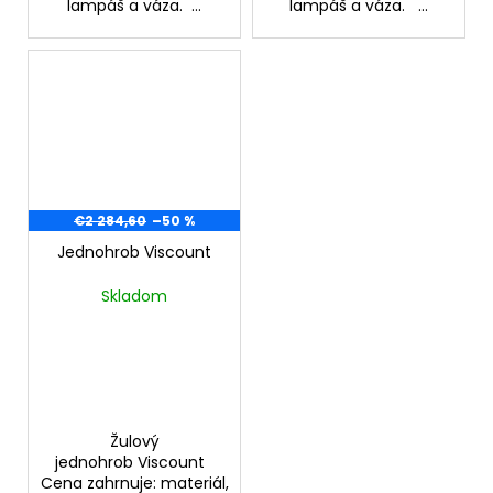
lampáš a váza. ...
lampáš a váza. ...
€2 284,60
–50 %
Jednohrob Viscount
Skladom
Žulový
jednohrob Viscount
Cena zahrnuje: materiál,