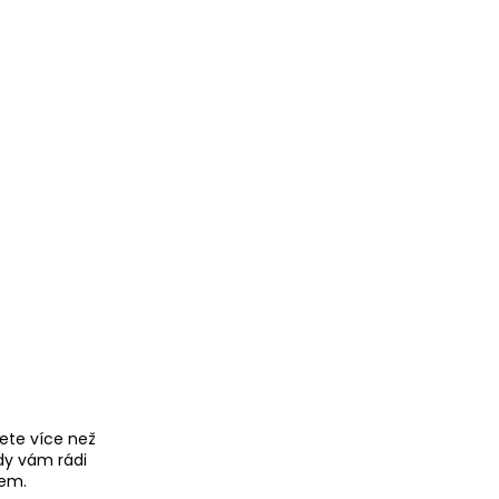
ete více než
dy vám rádi
em.