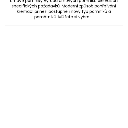
Urnové pomníky Výroba urnových pomníků dle vašich
specifických požadavků. Moderní způsob pohřbívání
kremací přinesl postupně i nový typ pomníků a
památníků. Můžete si vybrat...