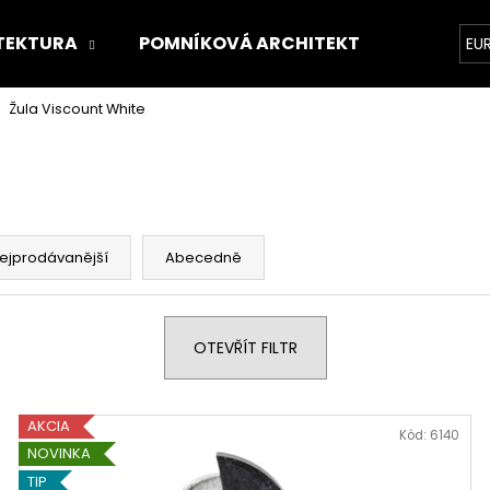
TEKTURA
POMNÍKOVÁ ARCHITEKTURA
O 
EU
Žula Viscount White
Co potřebujete najít?
HLEDAT
ejprodávanější
Abecedně
Doporučujeme
OTEVŘÍT FILTR
AKCIA
Kód:
6140
NOVINKA
TIP