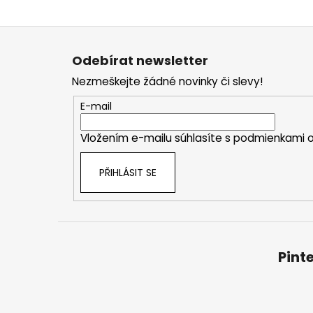
Z
á
Odebírat newsletter
p
Nezmeškejte žádné novinky či slevy!
a
t
E-mail
í
Vložením e-mailu súhlasíte s
podmienkami o
PŘIHLÁSIT SE
Pint