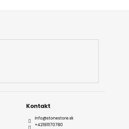
Kontakt
info
@
stonestore.sk
+421911170780