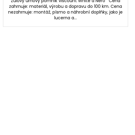
Žulový urnový pomník Viscount White a Nero Cena
zahrnuje: materiál, výrobu a dopravu do 100 km. Cena
nezahrnuje: montáž, písmo a náhrobní doplňky, jako je
lucerna a...