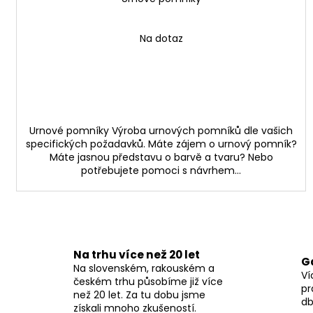
Na dotaz
Urnové pomníky Výroba urnových pomníků dle vašich
specifických požadavků. Máte zájem o urnový pomník?
Máte jasnou představu o barvě a tvaru? Nebo
potřebujete pomoci s návrhem...
Na trhu více než 20 let
G
Na slovenském, rakouském a
Ví
českém trhu působíme již více
pr
než 20 let. Za tu dobu jsme
db
získali mnoho zkušeností.