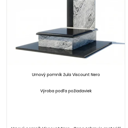
i
u
s
k
p
t
r
ů
o
d
u
k
t
ů
Urnový pomník žula Viscount Nero
Výroba podľa požiadaviek