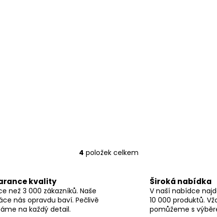
4
položek celkem
O
v
l
arance kvality
Široká nabídka
á
ce než 3 000 zákazníků. Naše
V naší nabídce najd
d
áce nás opravdu baví. Pečlivě
10 000 produktů. Vž
a
áme na každý detail.
pomůžeme s výběr