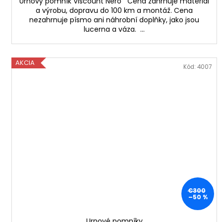
Urnový pomník Viscount Nero Cena zahrnuje materiál
a výrobu, dopravu do 100 km a montáž. Cena
nezahrnuje písmo ani náhrobní doplňky, jako jsou
lucerna a váza. ...
AKCIA
Kód:
4007
€300
–50 %
Urnové pomníky