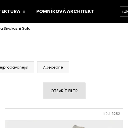
TEKTURA
POMNÍKOVÁ ARCHITEKTURA
O 
EU
la Sivakashi Gold
Co potřebujete najít?
HLEDAT
ejprodávanější
Abecedně
Doporučujeme
OTEVŘÍT FILTR
Kód:
6282