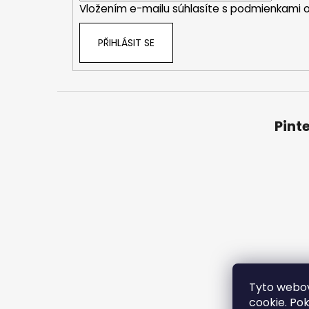
Vložením e-mailu súhlasíte s
podmienkami o
PŘIHLÁSIT SE
Pint
Tyto webov
Obchod
cookie. Po