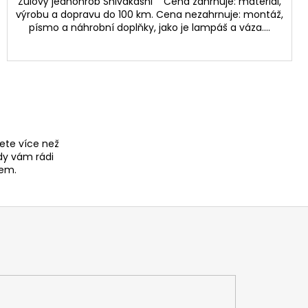
Žulový jednohrob Shivakashi Cena zahrnuje: materiál,
výrobu a dopravu do 100 km. Cena nezahrnuje: montáž,
písmo a náhrobní doplňky, jako je lampáš a váza....
ete více než
dy vám rádi
em.