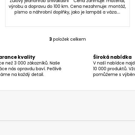
Žulový jednohrob Shivakashi Cena zahrnuje: materiál,
výrobu a dopravu do 100 km. Cena nezahrnuje: montáž,
písmo a náhrobní doplňky, jako je lampáš a váza....
3
položek celkem
O
v
l
arance kvality
Široká nabídka
á
ce než 3 000 zákazníků. Naše
V naší nabídce najd
d
áce nás opravdu baví. Pečlivě
10 000 produktů. Vž
a
áme na každý detail.
pomůžeme s výběr
c
í
p
r
v
k
y
v