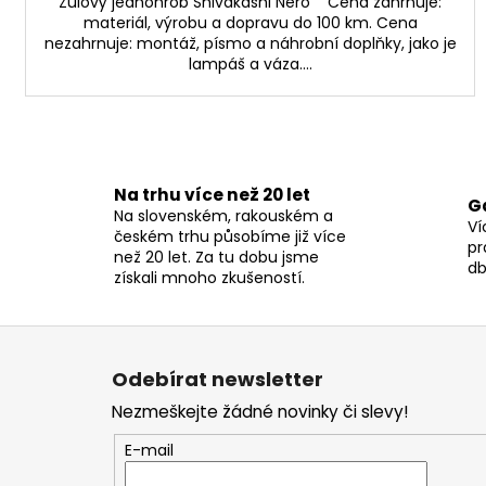
Žulový jednohrob Shivakashi Nero Cena zahrnuje:
materiál, výrobu a dopravu do 100 km. Cena
nezahrnuje: montáž, písmo a náhrobní doplňky, jako je
lampáš a váza....
Na trhu více než 20 let
G
Na slovenském, rakouském a
Ví
českém trhu působíme již více
pr
než 20 let. Za tu dobu jsme
db
získali mnoho zkušeností.
Z
á
Odebírat newsletter
p
Nezmeškejte žádné novinky či slevy!
a
t
E-mail
í