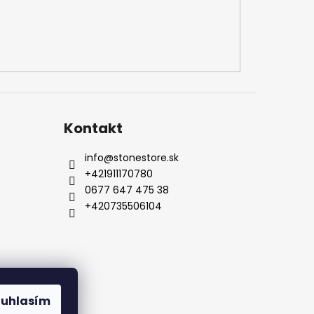
Kontakt
info
@
stonestore.sk
+421911170780
0677 647 475 38
+420735506104
Kontakty
ouhlasím