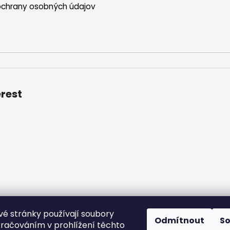
ý
chrany osobných údajov
p
i
s
u
erest
é stránky používají soubory
ní podmínky
Podmínky ochrany osobních údajů
Velkoobchod
Odmítnout
S
kračováním v prohlížení těchto