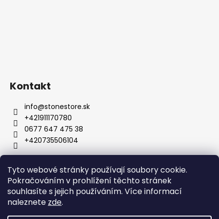
Kontakt
info
@
stonestore.sk
+421911170780
0677 647 475 38
+420735506104
Tyto webové stránky používají soubory cookie.
Obchodní podmínky
Podmínky ochrany osobních údajů
Pokračováním v prohlížení těchto stránek
Velkoobchod
Kontakty
souhlasíte s jejich používáním. Více informací
naleznete
zde
.