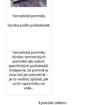
p
ů
a
r
j
o
Tematické pomníky
í
d
t
Výroba podľa požiadaviek
u
?
k
t
ů
Tematické pomníky
HLEDAT
Výroba tematických
pomníků dle vašich
specifických požadavků.
Chápeme, že pomník je
D
více než jen památník –
o
je to osobitý způsob, jak
uctít vzpomínku na
p
vaše...
o
r
u
1
položek celkem