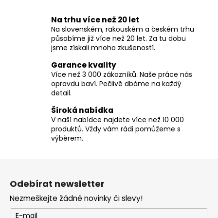
O
č
v
u
Na trhu více než 20 let
l
j
Na slovenském, rakouském a českém trhu
á
e
působíme již více než 20 let. Za tu dobu
d
m
jsme získali mnoho zkušeností.
a
e
c
Garance kvality
í
Více než 3 000 zákazníků. Naše práce nás
opravdu baví. Pečlivě dbáme na každý
p
detail.
r
v
Široká nabídka
k
V naší nabídce najdete více než 10 000
y
produktů. Vždy vám rádi pomůžeme s
v
výběrem.
ý
p
Z
i
á
s
Odebírat newsletter
p
u
Nezmeškejte žádné novinky či slevy!
a
t
E-mail