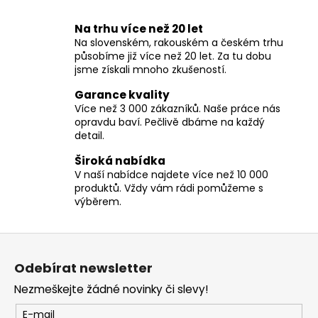
O
č
v
u
Na trhu více než 20 let
l
j
Na slovenském, rakouském a českém trhu
á
e
působíme již více než 20 let. Za tu dobu
d
m
jsme získali mnoho zkušeností.
a
e
c
Garance kvality
í
Více než 3 000 zákazníků. Naše práce nás
opravdu baví. Pečlivě dbáme na každý
p
detail.
r
v
Široká nabídka
k
V naší nabídce najdete více než 10 000
y
produktů. Vždy vám rádi pomůžeme s
v
výběrem.
ý
p
Z
i
á
s
Odebírat newsletter
p
u
Nezmeškejte žádné novinky či slevy!
a
t
E-mail