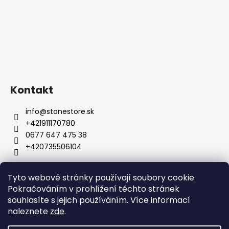
Kontakt
info
@
stonestore.sk
+421911170780
0677 647 475 38
+420735506104
Tyto webové stránky používají soubory cookie.
Obchodní podmínky
Podmínky ochrany osobních údajů
Pokračováním v prohlížení těchto stránek
Velkoobchod
Kontakty
souhlasíte s jejich používáním. Více informací
naleznete
zde
.