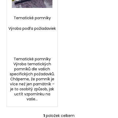
p
ů
a
r
j
o
Tematické pomníky
í
d
t
Výroba podľa požiadaviek
u
?
k
t
ů
Tematické pomníky
HLEDAT
Výroba tematických
pomníků dle vašich
specifických požadavků.
Chápeme, že pomník je
D
více než jen památník –
o
je to osobitý způsob, jak
uctít vzpomínku na
p
vaše...
o
r
u
1
položek celkem