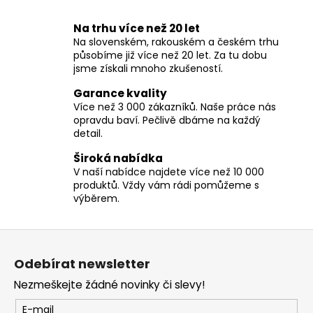
O
č
v
u
Na trhu více než 20 let
l
j
Na slovenském, rakouském a českém trhu
á
e
působíme již více než 20 let. Za tu dobu
d
m
jsme získali mnoho zkušeností.
a
e
c
Garance kvality
í
Více než 3 000 zákazníků. Naše práce nás
opravdu baví. Pečlivě dbáme na každý
p
detail.
r
v
Široká nabídka
k
V naší nabídce najdete více než 10 000
y
produktů. Vždy vám rádi pomůžeme s
v
výběrem.
ý
p
Z
i
á
s
Odebírat newsletter
p
u
Nezmeškejte žádné novinky či slevy!
a
t
E-mail