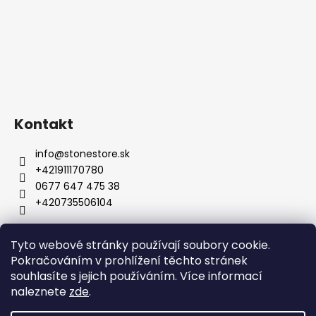
Kontakt
info
@
stonestore.sk
+421911170780
0677 647 475 38
+420735506104
Tyto webové stránky používají soubory cookie.
Obchodní podmínky
Podmínky ochrany osobních údajů
Pokračováním v prohlížení těchto stránek
Velkoobchod
Kontakty
souhlasíte s jejich používáním. Více informací
naleznete
zde
.