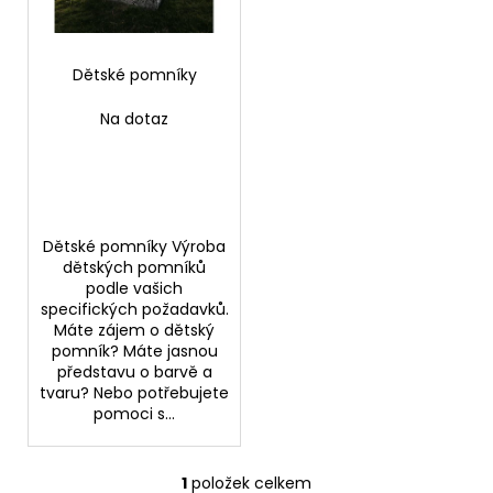
p
ů
a
r
j
o
Dětské pomníky
í
d
t
Na dotaz
u
?
k
t
ů
Dětské pomníky Výroba
HLEDAT
dětských pomníků
podle vašich
specifických požadavků.
Máte zájem o dětský
D
pomník? Máte jasnou
o
představu o barvě a
tvaru? Nebo potřebujete
p
pomoci s...
o
r
u
1
položek celkem