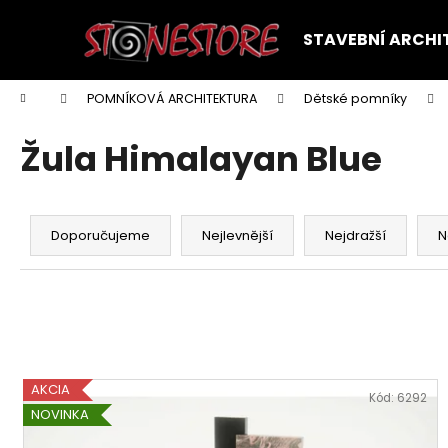
K
Přejít
na
o
STAVEBNÍ ARCHI
obsah
Zpět
Zpět
š
do
do
í
Domů
POMNÍKOVÁ ARCHITEKTURA
Dětské pomníky
k
obchodu
obchodu
Žula Himalayan Blue
Ř
a
Doporučujeme
Nejlevnější
Nejdražší
N
z
e
n
í
p
V
r
AKCIA
ý
Kód:
6292
o
NOVINKA
p
d