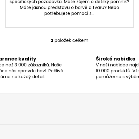
specifických požadavků. Máte zájem o dětský pomník?
Máte jasnou představu o barvě a tvaru? Nebo
potřebujete pomoci s...
2
položek celkem
O
v
l
arance kvality
Široká nabídka
á
ce než 3 000 zákazníků. Naše
V naší nabídce najd
d
áce nás opravdu baví. Pečlivě
10 000 produktů. Vž
a
áme na každý detail.
pomůžeme s výběr
c
í
p
r
v
k
y
v