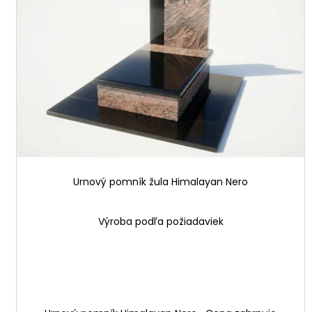
i
u
s
k
p
t
r
ů
o
d
u
k
t
ů
Urnový pomník žula Himalayan Nero
Výroba podľa požiadaviek