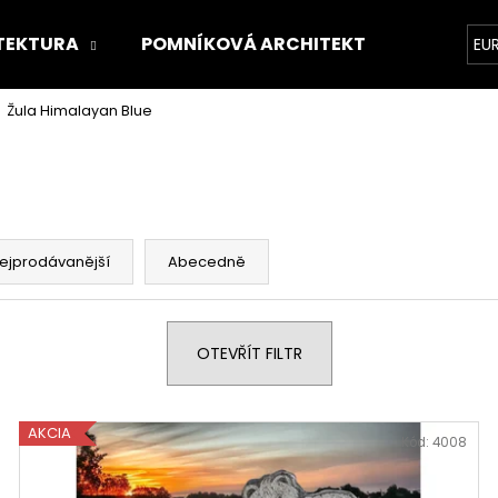
TEKTURA
POMNÍKOVÁ ARCHITEKTURA
O 
EU
Žula Himalayan Blue
Co potřebujete najít?
HLEDAT
ejprodávanější
Abecedně
Doporučujeme
OTEVŘÍT FILTR
AKCIA
Kód:
4008