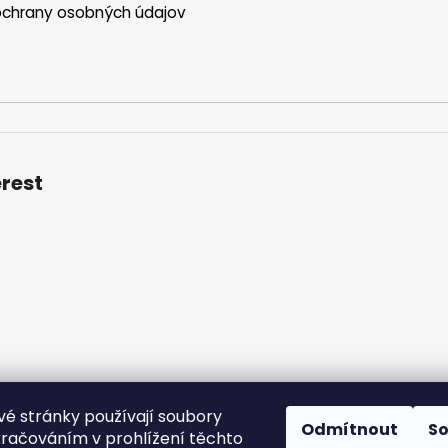
ý
chrany osobných údajov
p
i
s
u
erest
é stránky používají soubory
ní podmínky
Podmínky ochrany osobních údajů
Velkoobchod
Odmítnout
S
kračováním v prohlížení těchto