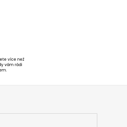
ete více než
dy vám rádi
em.