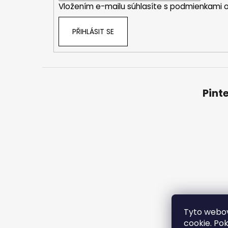
Vložením e-mailu súhlasíte s
podmienkami o
PŘIHLÁSIT SE
Pint
Tyto webov
Obchod
cookie. Po