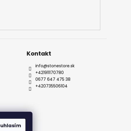
Kontakt
info
@
stonestore.sk
+421911170780
0677 647 475 38
+420735506104
Kontakty
ouhlasím