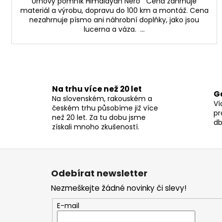
Urnový pomník Himalayan Nero Cena zahrnuje
materiál a výrobu, dopravu do 100 km a montáž. Cena
nezahrnuje písmo ani náhrobní doplňky, jako jsou
lucerna a váza. ...
Na trhu více než 20 let
G
Na slovenském, rakouském a
Ví
českém trhu působíme již více
pr
než 20 let. Za tu dobu jsme
db
získali mnoho zkušeností.
Z
á
Odebírat newsletter
p
Nezmeškejte žádné novinky či slevy!
a
t
E-mail
í