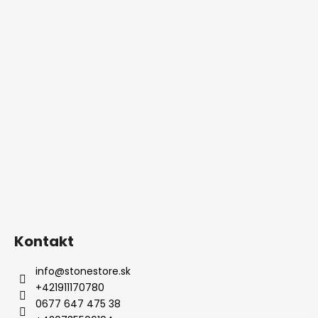
Kontakt
info
@
stonestore.sk
+421911170780
0677 647 475 38