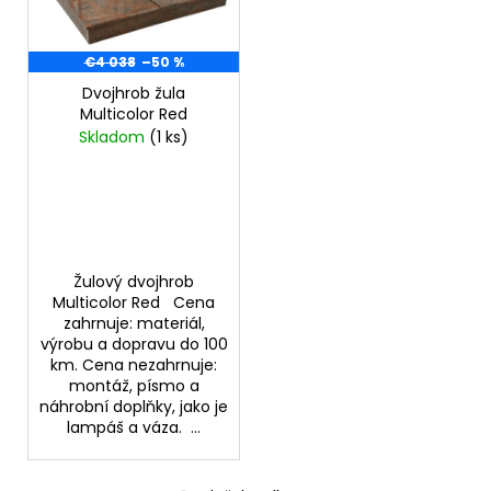
s
d
a
p
u
j
r
€4 038
–50 %
k
í
o
Dvojhrob žula
t
t
Multicolor Red
d
ů
?
Skladom
(1 ks)
u
k
t
ů
HLEDAT
Žulový dvojhrob
Multicolor Red Cena
zahrnuje: materiál,
výrobu a dopravu do 100
D
km. Cena nezahrnuje:
o
montáž, písmo a
p
náhrobní doplňky, jako je
o
lampáš a váza. ...
r
u