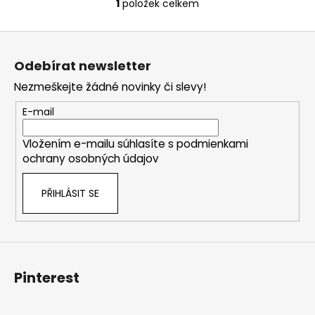
č
1
položek celkem
O
u
v
j
Z
l
e
á
á
m
Odebírat newsletter
d
p
e
a
Nezmeškejte žádné novinky či slevy!
a
c
t
E-mail
í
í
p
Vložením e-mailu súhlasíte s
podmienkami
r
ochrany osobných údajov
v
k
PŘIHLÁSIT SE
y
v
ý
p
i
s
Pinterest
u