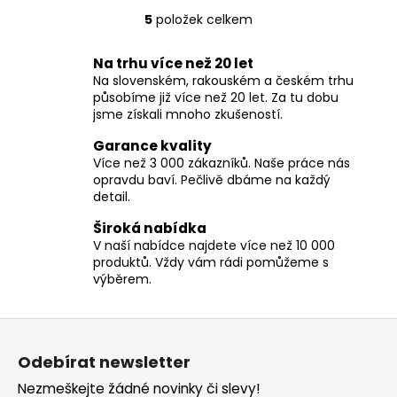
5
položek celkem
O
v
Na trhu více než 20 let
l
Na slovenském, rakouském a českém trhu
á
působíme již více než 20 let. Za tu dobu
d
jsme získali mnoho zkušeností.
a
c
Garance kvality
í
Více než 3 000 zákazníků. Naše práce nás
opravdu baví. Pečlivě dbáme na každý
p
detail.
r
v
Široká nabídka
k
V naší nabídce najdete více než 10 000
y
produktů. Vždy vám rádi pomůžeme s
v
výběrem.
ý
p
Z
i
á
s
Odebírat newsletter
p
u
Nezmeškejte žádné novinky či slevy!