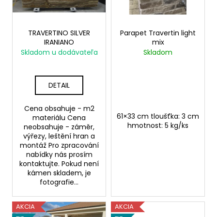
p
ů
a
r
j
o
TRAVERTINO SILVER
Parapet Travertin light
í
IRANIANO
mix
d
t
Skladom u dodávateľa
Skladom
u
?
k
t
DETAIL
ů
Cena obsahuje - m2
HLEDAT
61×33 cm tloušťka: 3 cm
materiálu Cena
hmotnost: 5 kg/ks
neobsahuje - záměr,
výřezy, leštění hran a
montáž Pro zpracování
D
nabídky nás prosím
o
kontaktujte. Pokud není
kámen skladem, je
p
fotografie...
o
r
u
AKCIA
AKCIA