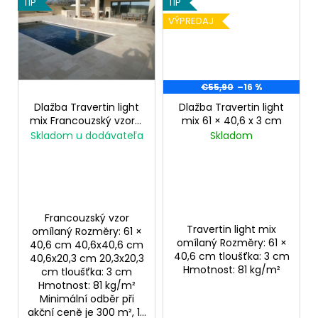
č
TIP
TIP
u
VÝPREDAJ
j
e
m
e
€55,90
–16 %
Dlažba Travertin light
Dlažba Travertin light
mix Francouzský vzor 3
mix 61 × 40,6 x 3 cm
cm
Skladom u dodávateľa
Skladom
Francouzský vzor
Travertin light mix
omílaný Rozměry: 61 ×
omílaný Rozměry: 61 ×
40,6 cm 40,6x40,6 cm
40,6 cm tloušťka: 3 cm
40,6x20,3 cm 20,3x20,3
Hmotnost: 81 kg/m²
cm tloušťka: 3 cm
Hmotnost: 81 kg/m²
Minimální odběr při
akční ceně je 300 m², 1...