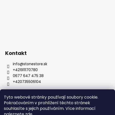
Kontakt
info
@
stonestore.sk
+421911170780
0677 647 475 38
+420735506104
Tyto webové stránky používají soubory cookie.
Obchodní podmínky
Podmínky ochrany osobních údajů
Pokračováním v prohlížení těchto stránek
Velkoobchod
Kontakty
souhlasíte s jejich používáním. Více informací
naleznete
zde
.