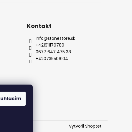
Kontakt
info
@
stonestore.sk
+421911170780
0677 647 475 38
+420735506104
Kontakty
ouhlasím
Vytvořil Shoptet