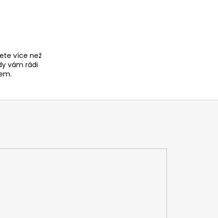
ete více než
dy vám rádi
em.