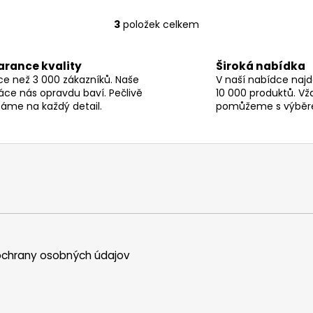
3
položek celkem
O
v
l
arance kvality
Široká nabídka
á
ce než 3 000 zákazníků. Naše
V naší nabídce najd
d
áce nás opravdu baví. Pečlivě
10 000 produktů. Vž
a
áme na každý detail.
pomůžeme s výběr
c
í
p
r
v
k
y
v
ý
chrany osobných údajov
p
i
s
u