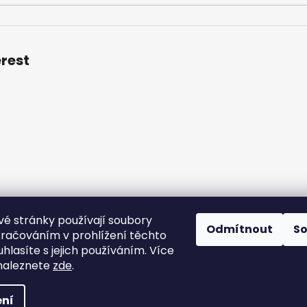
erest
é stránky používají soubory
ní podmínky
Podmínky ochrany osobních údajů
Velkoobchod
Odmítnout
S
kračováním v prohlížení těchto
hlasíte s jejich používáním. Více
naleznete
zde
.
hrazena.
Upravit nastavení cookies
ní