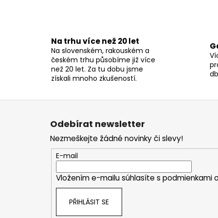
Na trhu více než 20 let
G
Na slovenském, rakouském a
Ví
českém trhu působíme již více
pr
než 20 let. Za tu dobu jsme
db
získali mnoho zkušeností.
Z
á
Odebírat newsletter
p
Nezmeškejte žádné novinky či slevy!
a
t
E-mail
í
Vložením e-mailu súhlasíte s
podmienkami o
PŘIHLÁSIT SE