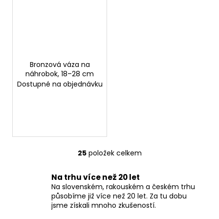
Bronzová váza na
náhrobok, 18–28 cm
Dostupné na objednávku
25
položek celkem
O
v
Na trhu více než 20 let
l
Na slovenském, rakouském a českém trhu
á
působíme již více než 20 let. Za tu dobu
d
jsme získali mnoho zkušeností.
a