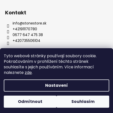
Kontakt
info
@
stonestore.sk
+421911170780
0677 647 475 38
+420735506104
Tyto webové stránky používají soubory cookie.
Obchodní podmínky
Podmínky ochrany osobních údajů
Pokračováním v prohlížení těchto stránek
Velkoobchod
Kontakty
souhlasíte s jejich používáním. Více informací
naleznete
zde
.
Nastavení
Vytvořil Shoptet
Copyright 2026
STONESTORE
. Všechna práva vyhrazena.
Odmítnout
Souhlasím
Upravit nastavení cookies