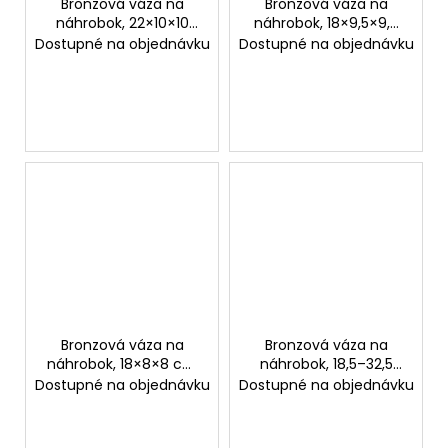
Bronzová váza na
Bronzová váza na
náhrobok, 22×10×10
náhrobok, 18×9,5×9,5
cm alebo 27×10×10 cm
cm alebo 23×11×11 cm
Dostupné na objednávku
Dostupné na objednávku
Bronzová váza na
Bronzová váza na
náhrobok, 18×8×8 cm
náhrobok, 18,5–32,5
alebo 24×9×9 cm
cm
Dostupné na objednávku
Dostupné na objednávku