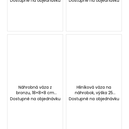
č
Dostupné na objednávku
Dostupné na objednávku
u
j
e
m
e
Náhrobná váza z
Hliníková váza na
bronzu, 18×8×8 cm
náhrobok, výška 25
alebo 23×9×9 cm
cm, priemer 11 cm
Dostupné na objednávku
Dostupné na objednávku