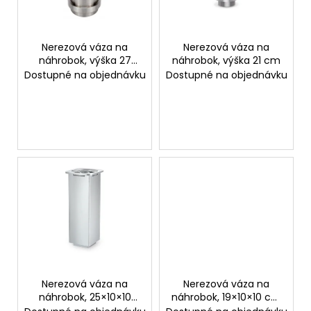
p
ů
a
r
j
o
Nerezová váza na
Nerezová váza na
í
náhrobok, výška 27
náhrobok, výška 21 cm
d
t
cm
Dostupné na objednávku
Dostupné na objednávku
u
?
k
t
ů
HLEDAT
D
o
p
o
r
Nerezová váza na
Nerezová váza na
u
náhrobok, 25×10×10
náhrobok, 19×10×10 cm
cm
alebo 25×10×10 cm