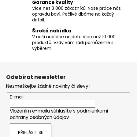
c
Garance kvality
í
Více než 3 000 zákazníků. Naše práce nás
opravdu baví. Pečlivě dbáme na každý
p
detail.
r
v
Široká nabídka
k
V naší nabídce najdete více než 10 000
y
produktů. Vždy vám rádi pomůžeme s
v
výběrem.
ý
p
Z
i
á
s
Odebírat newsletter
p
u
Nezmeškejte žádné novinky či slevy!
a
t
E-mail
í
Vložením e-mailu súhlasíte s
podmienkami
ochrany osobných údajov
PŘIHLÁSIT SE