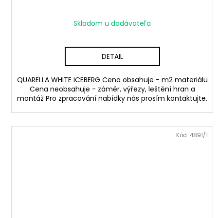
Skladom u dodávateľa
DETAIL
QUARELLA WHITE ICEBERG Cena obsahuje - m2 materiálu
Cena neobsahuje - záměr, výřezy, leštění hran a
montáž Pro zpracování nabídky nás prosím kontaktujte.
Kód:
4891/1