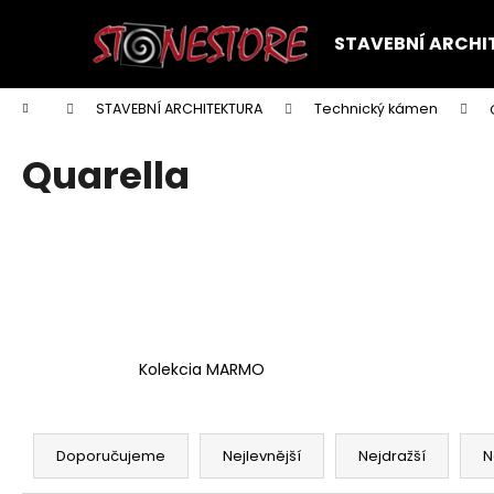
K
Přejít
na
o
STAVEBNÍ ARCHI
obsah
Zpět
Zpět
š
do
do
í
Domů
STAVEBNÍ ARCHITEKTURA
Technický kámen
k
obchodu
obchodu
Quarella
Kolekcia MARMO
Ř
a
Doporučujeme
Nejlevnější
Nejdražší
N
z