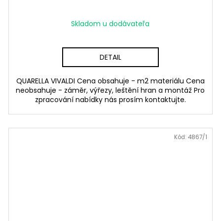
Skladom u dodávateľa
DETAIL
QUARELLA VIVALDI Cena obsahuje - m2 materiálu Cena
neobsahuje - záměr, výřezy, leštění hran a montáž Pro
zpracování nabídky nás prosím kontaktujte.
Kód:
4867/1