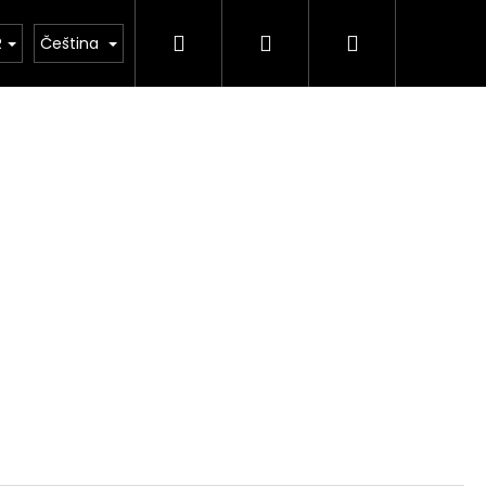
Hledat
Přihlášení
Nákupní
NÁS
Kamenictví STONESTORE – Ceník pomníků a 
R
Čeština
košík