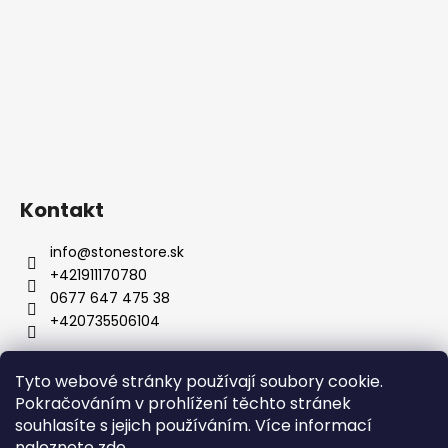
Kontakt
info
@
stonestore.sk
+421911170780
0677 647 475 38
+420735506104
Tyto webové stránky používají soubory cookie.
Obchodní podmínky
Podmínky ochrany osobních údajů
Pokračováním v prohlížení těchto stránek
Velkoobchod
Kontakty
souhlasíte s jejich používáním. Více informací
naleznete
zde
.