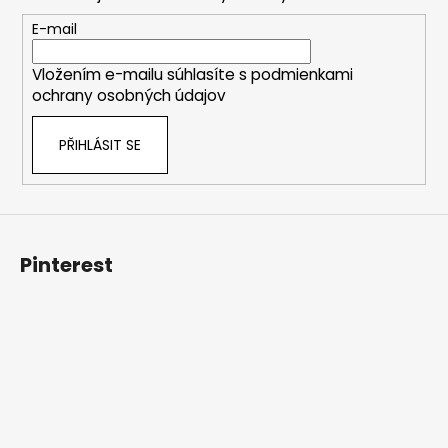
a
č
u
t
E-mail
j
í
e
Vložením e-mailu súhlasíte s
podmienkami
m
ochrany osobných údajov
e
PŘIHLÁSIT SE
Pinterest