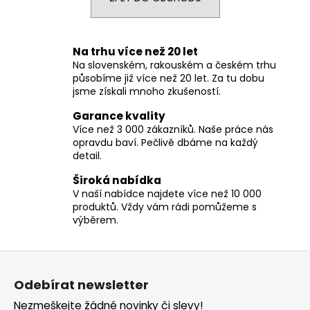
a
j
í
Na trhu více než 20 let
Na slovenském, rakouském a českém trhu
t
působíme již více než 20 let. Za tu dobu
?
jsme získali mnoho zkušeností.
Garance kvality
Více než 3 000 zákazníků. Naše práce nás
opravdu baví. Pečlivě dbáme na každý
detail.
HLEDAT
Široká nabídka
V naší nabídce najdete více než 10 000
produktů. Vždy vám rádi pomůžeme s
D
výběrem.
o
p
Z
o
á
r
Odebírat newsletter
p
u
Nezmeškejte žádné novinky či slevy!