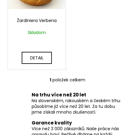
p
ů
a
r
j
o
Žardiniera Verbena
í
d
t
Skladom
u
?
k
t
DETAIL
ů
HLEDAT
1
položek celkem
O
v
Na trhu více než 20 let
l
D
Na slovenském, rakouském a českém trhu
á
o
působíme již více než 20 let. Za tu dobu
d
p
jsme získali mnoho zkušeností.
a
o
c
r
Garance kvality
í
u
Více než 3 000 zákazníků. Naše práce nás
opravdu baví. Pečlivě dbáme na každý