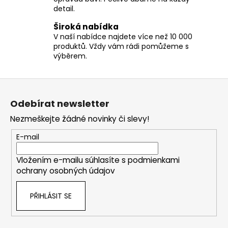
p
č
detail.
r
u
v
j
Široká nabídka
k
e
V naší nabídce najdete více než 10 000
y
m
produktů. Vždy vám rádi pomůžeme s
v
e
výběrem.
ý
p
Z
i
á
s
Odebírat newsletter
p
u
Nezmeškejte žádné novinky či slevy!
a
t
E-mail
í
Vložením e-mailu súhlasíte s
podmienkami
ochrany osobných údajov
PŘIHLÁSIT SE