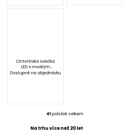
Cintorínska sviečka
LED s modrým
plameňom
Dostupné na objednávku
41
položek celkem
O
v
Na trhu více než 20 let
l