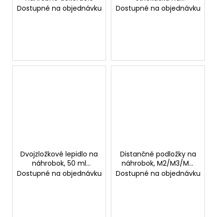
náhrobok
Dostupné na objednávku
Dostupné na objednávku
Dvojzložkové lepidlo na
Distančné podložky na
náhrobok, 50 ml
náhrobok, M2/M3/M5,
kartuša s miešadlom
výška 0,5–5 cm
Dostupné na objednávku
Dostupné na objednávku