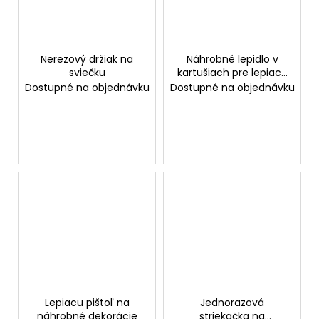
Nerezový držiak na
Náhrobné lepidlo v
sviečku
kartušiach pre lepiacu
pištoľ
Dostupné na objednávku
Dostupné na objednávku
Lepiacu pištoľ na
Jednorazová
náhrobné dekorácie
striekačka na