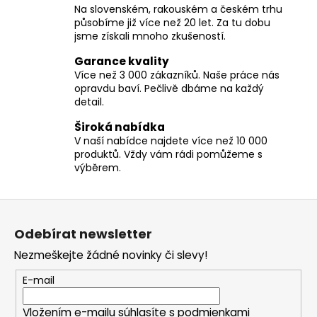
Na slovenském, rakouském a českém trhu
á
působíme již více než 20 let. Za tu dobu
d
jsme získali mnoho zkušeností.
a
c
Garance kvality
í
Více než 3 000 zákazníků. Naše práce nás
opravdu baví. Pečlivě dbáme na každý
p
detail.
r
v
Široká nabídka
k
V naší nabídce najdete více než 10 000
y
produktů. Vždy vám rádi pomůžeme s
v
výběrem.
ý
p
Z
i
á
s
Odebírat newsletter
p
u
Nezmeškejte žádné novinky či slevy!
a
t
E-mail
í
Vložením e-mailu súhlasíte s
podmienkami