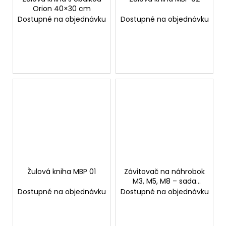
č
Orion 40×30 cm
u
Dostupné na objednávku
Dostupné na objednávku
j
e
m
e
Žulová kniha MBP 01
Závitovač na náhrobok
M3, M5, M8 – sada
alebo jednotlivo
Dostupné na objednávku
Dostupné na objednávku