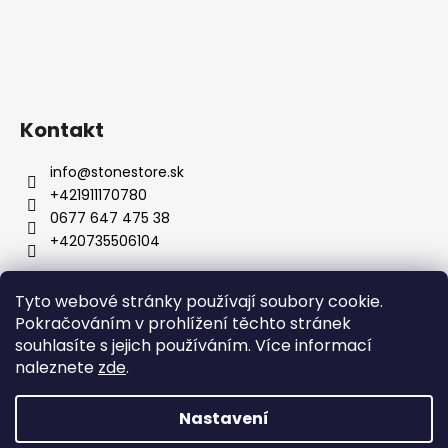
Kontakt
info
@
stonestore.sk
+421911170780
0677 647 475 38
+420735506104
Tyto webové stránky používají soubory cookie.
Obchodní podmínky
Podmínky ochrany osobních údajů
Pokračováním v prohlížení těchto stránek
Velkoobchod
Kontakty
souhlasíte s jejich používáním. Více informací
naleznete
zde
.
Nastavení
Vytvořil Shoptet