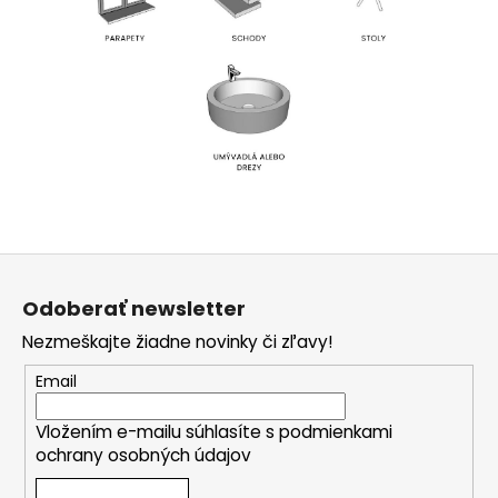
Z
á
Odoberať newsletter
p
Nezmeškajte žiadne novinky či zľavy!
ä
t
Email
i
Vložením e-mailu súhlasíte s
podmienkami
e
ochrany osobných údajov