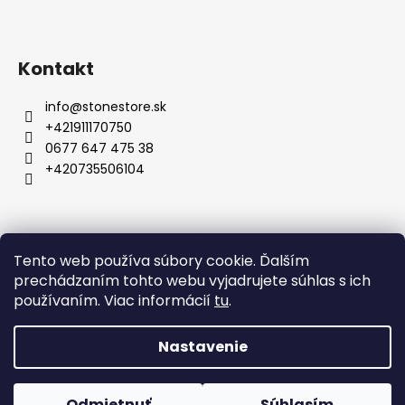
Kontakt
info
@
stonestore.sk
+421911170750
0677 647 475 38
+420735506104
Obchodné podmienky
Podmienky ochrany osobných údajov
Veľkoobchod
Tento web používa súbory cookie. Ďalším
Kontakty
prechádzaním tohto webu vyjadrujete súhlas s ich
používaním. Viac informácií
tu
.
Nastavenie
Vytvoril Shoptet
Copyright 2026
STONESTORE
. Všetky práva vyhradené.
Odmietnuť
Súhlasím