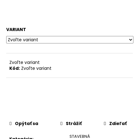
č
a
m
e
VARIANT
Zvoľte variant
Kód:
Zvoľte variant
Opýtať sa
Strážiť
Zdieľať
STAVEBNÁ
Kategória
: