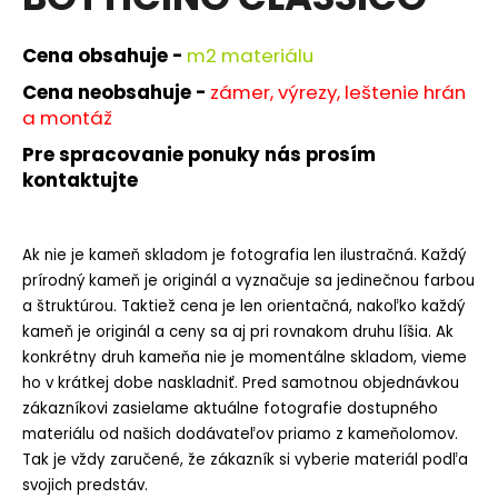
je
á
0,0
z
j
Cena obsahuje -
m
2 materiálu
5
s
hviezdičiek.
Cena neobsahuje -
zámer, výrezy, leštenie hrán
ť
a montáž
?
Pre spracovanie ponuky nás prosím
kontaktujte
Ak nie je kameň skladom je fotografia len ilustračná. Každý
HĽADAŤ
prírodný kameň je originál a vyznačuje sa jedinečnou farbou
a štruktúrou. Taktiež cena je len orientačná, nakoľko každý
kameň je originál a ceny sa aj pri rovnakom druhu líšia. Ak
O
konkrétny druh kameňa nie je momentálne skladom, vieme
d
ho v krátkej dobe naskladniť. Pred samotnou objednávkou
p
zákazníkovi zasielame aktuálne fotografie dostupného
o
materiálu od našich dodávateľov priamo z kameňolomov.
r
Tak je vždy zaručené, že zákazník si vyberie materiál podľa
ú
svojich predstáv.