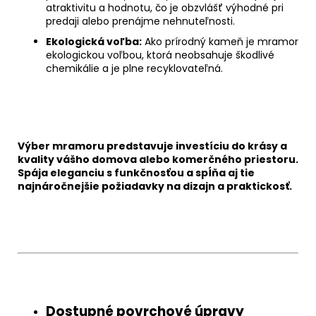
atraktivitu a hodnotu, čo je obzvlášť výhodné pri
predaji alebo prenájme nehnuteľnosti.
Ekologická voľba:
Ako prírodný kameň je mramor
ekologickou voľbou, ktorá neobsahuje škodlivé
chemikálie a je plne recyklovateľná.
Chat
textarea
Výber mramoru predstavuje investíciu do krásy a
kvality vášho domova alebo komerčného priestoru.
Spája eleganciu s funkčnosťou a spĺňa aj tie
najnáročnejšie požiadavky na dizajn a praktickosť.
Chat
textarea
Dostupné povrchové úpravy