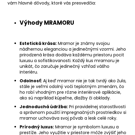
vám hlavné dôvody, ktoré vás presvedčia:
Výhody MRAMORU
Estetická krása:
Mramor je známy svojou
nádhernou eleganciou a jedinečnými vzormi. Jeho
prirodzená krása dodáva každému priestoru pocit
luxusu a sofistikovanosti. Každý kus mramoru je
unikát, čo zaručuje jedinečný vzhľad vášho
interiéru.
Odolnosť:
Aj keď mramor nie je tak tvrdý ako žula,
stále je veľmi odolný voči teplotným zmenám, čo
ho robí vhodným pre rôzne interiérové aplikácie,
ako sú napríklad kúpeľne, dlažby či obklady.
Jednoduchá údržba:
Pri pravidelnej starostlivosti
a správnom použití impregnačných prostriedkov si
mramor uchováva svoj pôvab a lesk celé roky.
Prírodný luxus:
Mramor je symbolom luxusu a
prestíže. Jeho využitie v priestore môže zvýšiť jeho